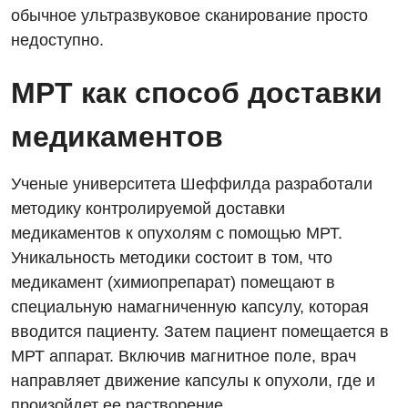
Гинекологическое отделение
обычное ультразвуковое сканирование просто
недоступно.
Дерматовенерология
Диетология
МРТ как способ доставки
Дневной стационар
медикаментов
Кардиология
Ученые университета Шеффилда разработали
Кардиохирургия
методику контролируемой доставки
Маммология
медикаментов к опухолям с помощью МРТ.
Уникальность методики состоит в том, что
Медицинская психология
медикамент (химиопрепарат) помещают в
Неврология
специальную намагниченную капсулу, которая
вводится пациенту. Затем пациент помещается в
Нейрохирургия
МРТ аппарат. Включив магнитное поле, врач
Онкологическое отделение
направляет движение капсулы к опухоли, где и
Ортопедия и травматология
произойдет ее растворение.