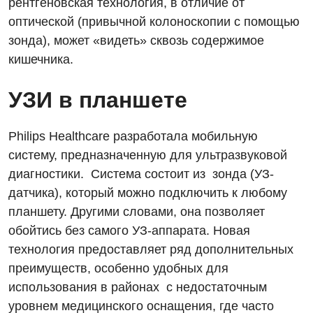
рентгеновская технология, в отличие от
Отделение неотложных состояний
Национальный скрининг здоровья 40+
оптической (привычной колоноскопии с помощью
УЗИ
Офтальмологическое отделение
зонда), может «видеть» сквозь содержимое
Эндоскопическое отделение
кишечника.
Украинский
Педиатрическое отделение
Для взрослых
Русский
УЗИ в планшете
Скорая медицинская помощь
Акушерство и гинекология
Терапевтическое отделение
Philips Healthcare разработала мобильную
Аллергология, иммунология
Травматологическое отделение
систему, предназначенную для ультразвуковой
диагностики. Система состоит из зонда (УЗ-
Андрология
Урологическое отделение
датчика), который можно подключить к любому
Бесплатные услуги
Хирургическое отделение
планшету. Другими словами, она позволяет
обойтись без самого УЗ-аппарата. Новая
Вакцинация
Эндоскопическое отделение
технология предоставляет ряд дополнительных
Гастроэнтерология
преимуществ, особенно удобных для
использования в районах с недостаточным
Гематология
уровнем медицинского оснащения, где часто