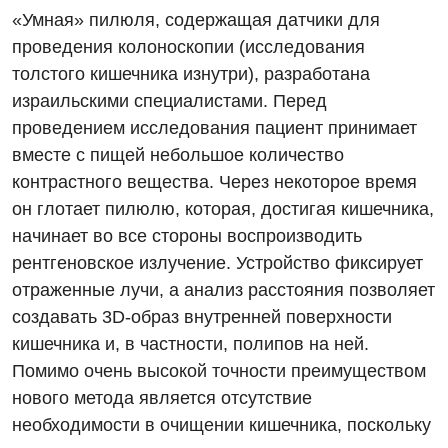
«Умная» пилюля, содержащая датчики для
проведения колоноскопии (исследования
толстого кишечника изнутри), разработана
Вакансии
израильскими специалистами. Перед
Мероприятия БПР
Диагностика
проведением исследования пациент принимает
вместе с пищей небольшое количество
Интернатура
Ангиографические исследования
контрастного вещества. Через некоторое время
Гинекологическое отделение
Энциклопедия
Диагностическое отделение
он глотает пилюлю, которая, достигая кишечника,
Диагностическое отделение
начинает во все стороны воспроизводить
Программа лояльности
Инструментальная диагностика
рентгеновское излучение. Устройство фиксирует
Дневной стационар
Отзывы
Компьютерная томография
отраженные лучи, а анализ расстояния позволяет
Онкологическое отделение
создавать 3D-образ внутренней поверхности
Видео
Магнитно-резонансная томография
кишечника и, в частности, полипов на ней.
Отдел госпитализации
Маммография
Помимо очень высокой точности преимуществом
Отделение интенсивной терапии
Декларирование
нового метода является отсутствие
Нейросонография
необходимости в очищении кишечника, поскольку
Отделение кардиососудистой патологии и неврологии
Лечение острого инфаркта
Рентгенография