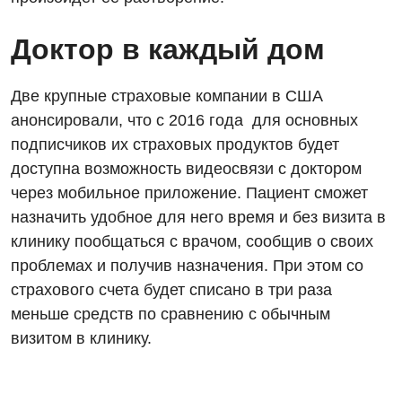
Отделение интенсивной терапии
Доктор в каждый дом
Отделение кардиососудистой патологии и неврологии
Две крупные страховые компании в США
Отделение неотложных состояний
анонсировали, что с 2016 года для основных
Оториноларингология
подписчиков их страховых продуктов будет
доступна возможность видеосвязи с доктором
Офтальмологическое отделение
через мобильное приложение. Пациент сможет
Педиатрическое отделение
назначить удобное для него время и без визита в
клинику пообщаться с врачом, сообщив о своих
Проктология
проблемах и получив назначения. При этом со
Пульмонология
страхового счета будет списано в три раза
меньше средств по сравнению с обычным
Ревматология
визитом в клинику.
Сосудистая хирургия
Терапевтическое отделение