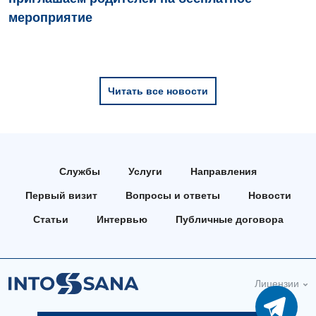
мероприятие
Детская дерматовенерология
Детская кардиоревматология
Детская неврология
Читать все новости
Детская ортопедия и травматология
Детская оториноларингология
Детская офтальмология
Службы
Услуги
Направления
Детская урология
Первый визит
Вопросы и ответы
Новости
Детская хирургия
Статьи
Интервью
Публичные договора
Детская эндокринология
Педиатрия
Лицензии