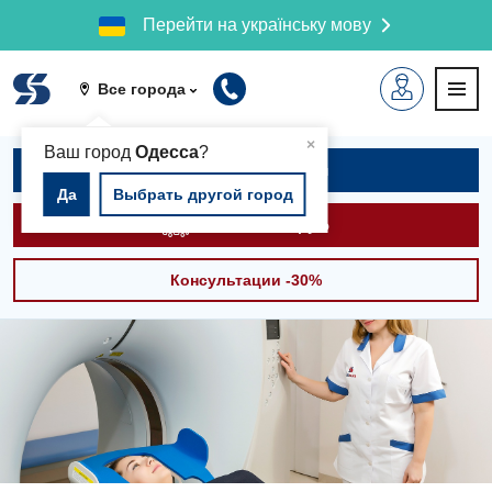
Перейти на українську мову
Все города
▲
×
Ваш город
Одесса
?
Записаться на приём
Да
Выбрать другой город
Вызвать скорую
Консультации -30%