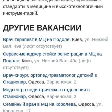
Акушерство и гинекология
стандарты в медицине и высокотехнологичный
Терапевтическое отделение
инструментарий.
Аллергология, иммунология
Травматологическое отделение
Андрология
ДРУГИЕ ВАКАНСИИ
Урологическое отделение
Бесплатные услуги
Хирургическое отделение
Врач-терапевт в МЦ на Подоле
,
Киев
,
ул. Нижний
Вакцинация
Вал, 49а (лифт отсутствует)
Эндоскопическое отделение
Сервис-менеджер стойки регистрации в МЦ на
Гастроэнтерология
Подоле
,
Киев
,
ул. Нижний Вал, 49а (лифт
Гематология
отсутствует)
Врач-хирург, ортопед-травматолог детский в
Гинекологическое отделение
Стационар
,
Одесса
,
Варненская, 2
Дерматовенерология
Медсестра педиатрического отделения в
Диетология
Стационар
,
Одесса
,
Варненская, 2
Семейный врач в МЦ на Королева
,
Одесса
,
ул.
Дневной стационар
Королева, 17