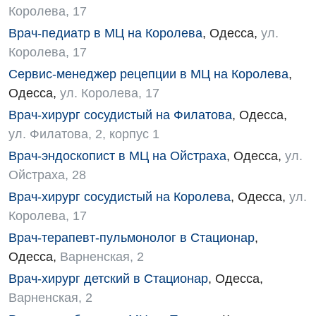
Оториноларингология
Королева, 17
Офтальмологическое отделение
Врач-педиатр в МЦ на Королева
,
Одесса
,
ул.
Королева, 17
Педиатрическое отделение
Сервис-менеджер рецепции в МЦ на Королева
,
Проктология
Одесса
,
ул. Королева, 17
Врач-хирург сосудистый на Филатова
,
Одесса
,
Пульмонология
ул. Филатова, 2, корпус 1
Ревматология
Врач-эндоскопист в МЦ на Ойстраха
,
Одесса
,
ул.
Сосудистая хирургия
Ойстраха, 28
Врач-хирург сосудистый на Королева
,
Одесса
,
ул.
Терапевтическое отделение
Королева, 17
Терапия
Врач-терапевт-пульмонолог в Стационар
,
Одесса
,
Варненская, 2
Травматологическое отделение
Врач-хирург детский в Стационар
,
Одесса
,
Урологическое отделение
Варненская, 2
Урология