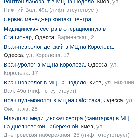
Рентген лаборант в МЦ на Подоле
,
Киев
,
ул.
Нижний Вал, 49а (лифт отсутствует)
Физиотерапия
Сервис-менеджер контакт-центра
,
,
Хирургическое отделение
Медицинская сестра в операционную в
Эндокринология
Стационар
,
Одесса
,
Варненская, 2
Врач-невролог детский в МЦ на Королева
,
Для детей
Одесса
,
ул. Королева, 17
Детская аллергология
Врач-уролог в МЦ на Королева
,
Одесса
,
ул.
Королева, 17
Детская гастроэнтерология
Врач-невролог в МЦ на Подоле
,
Киев
,
ул. Нижний
Детская гинекология
Вал, 49а (лифт отсутствует)
Врач-пульмонолог в МЦ на Ойстраха
,
Одесса
,
ул.
Детская дерматовенерология
Ойстраха, 28
Детская кардиоревматология
Младшая медицинская сестра (санитарка) в МЦ
Детская неврология
на Днепровской набережной
,
Киев
,
ул.
Днепровская набережная, 25 (лифт отсутствует)