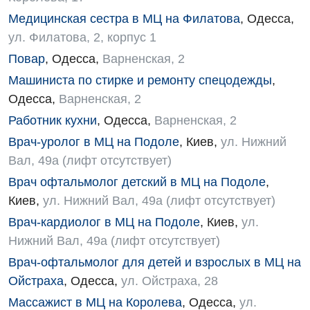
Кардиология
Медицинская сестра в МЦ на Филатова
,
Одесса
,
Кардиохирургия
ул. Филатова, 2, корпус 1
Повар
,
Одесса
,
Варненская, 2
Маммология
Машиниста по стирке и ремонту спецодежды
,
Медицинская психология
Одесса
,
Варненская, 2
Неврология
Работник кухни
,
Одесса
,
Варненская, 2
Врач-уролог в МЦ на Подоле
,
Киев
,
ул. Нижний
Нейрохирургия
Вал, 49а (лифт отсутствует)
Онкологическое отделение
Врач офтальмолог детский в МЦ на Подоле
,
Киев
,
ул. Нижний Вал, 49а (лифт отсутствует)
Ортопедия и травматология
Врач-кардиолог в МЦ на Подоле
,
Киев
,
ул.
Отделение интенсивной терапии
Нижний Вал, 49а (лифт отсутствует)
Отделение кардиососудистой патологии и неврологии
Врач-офтальмолог для детей и взрослых в МЦ на
Ойстраха
,
Одесса
,
ул. Ойстраха, 28
Отделение неотложных состояний
Массажист в МЦ на Королева
,
Одесса
,
ул.