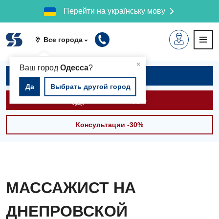
Перейти на українську мову
Все города
▲
×
Ваш город
Одесса
?
Записаться на приём
Да
Выбрать другой город
Вызвать скорую
Консультации -30%
МАССАЖИСТ НА
ДНЕПРОВСКОЙ