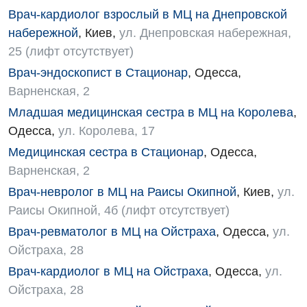
Детская ортопедия и травматология
Врач-кардиолог взрослый в МЦ на Днепровской
Детская оториноларингология
набережной
,
Киев
,
ул. Днепровская набережная,
25 (лифт отсутствует)
Детская офтальмология
Врач-эндоскопист в Стационар
,
Одесса
,
Детская урология
Варненская, 2
Детская хирургия
Младшая медицинская сестра в МЦ на Королева
,
Одесса
,
ул. Королева, 17
Детская эндокринология
Медицинская сестра в Стационар
,
Одесса
,
Педиатрия
Варненская, 2
Врач-невролог в МЦ на Раисы Окипной
,
Киев
,
ул.
Раисы Окипной, 4б (лифт отсутствует)
Врач-ревматолог в МЦ на Ойстраха
,
Одесса
,
ул.
Ойстраха, 28
Врач-кардиолог в МЦ на Ойстраха
,
Одесса
,
ул.
Ойстраха, 28