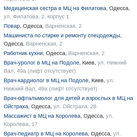
Кардиология
Медицинская сестра в МЦ на Филатова
,
Одесса
,
Кардиохирургия
ул. Филатова, 2, корпус 1
Повар
,
Одесса
,
Варненская, 2
Маммология
Машиниста по стирке и ремонту спецодежды
,
Медицинская психология
Одесса
,
Варненская, 2
Неврология
Работник кухни
,
Одесса
,
Варненская, 2
Врач-уролог в МЦ на Подоле
,
Киев
,
ул. Нижний
Нейрохирургия
Вал, 49а (лифт отсутствует)
Онкологическое отделение
Врач-кардиолог в МЦ на Подоле
,
Киев
,
ул.
Нижний Вал, 49а (лифт отсутствует)
Ортопедия и травматология
Врач-офтальмолог для детей и взрослых в МЦ на
Отделение интенсивной терапии
Ойстраха
,
Одесса
,
ул. Ойстраха, 28
Отделение кардиососудистой патологии и неврологии
Массажист в МЦ на Королева
,
Одесса
,
ул.
Королева, 17
Отделение неотложных состояний
Врач-педиатр в МЦ на Королева
,
Одесса
,
ул.