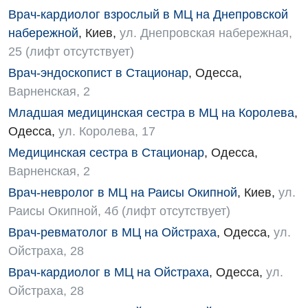
Детская ортопедия и травматология
Врач-кардиолог взрослый в МЦ на Днепровской
Детская оториноларингология
набережной
,
Киев
,
ул. Днепровская набережная,
25 (лифт отсутствует)
Детская офтальмология
Врач-эндоскопист в Стационар
,
Одесса
,
Детская урология
Варненская, 2
Детская хирургия
Младшая медицинская сестра в МЦ на Королева
,
Одесса
,
ул. Королева, 17
Детская эндокринология
Медицинская сестра в Стационар
,
Одесса
,
Педиатрия
Варненская, 2
Врач-невролог в МЦ на Раисы Окипной
,
Киев
,
ул.
Раисы Окипной, 4б (лифт отсутствует)
Врач-ревматолог в МЦ на Ойстраха
,
Одесса
,
ул.
Ойстраха, 28
Врач-кардиолог в МЦ на Ойстраха
,
Одесса
,
ул.
Ойстраха, 28