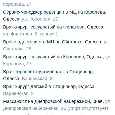
Оториноларингология
Королева, 17
Офтальмологическое отделение
Сервис-менеджер рецепции в МЦ на Королева
,
Одесса
,
ул. Королева, 17
Педиатрическое отделение
Врач-хирург сосудистый на Филатова
,
Одесса
,
Проктология
ул. Филатова, 2, корпус 1
Врач-эндоскопист в МЦ на Ойстраха
,
Одесса
,
ул.
Пульмонология
Ойстраха, 28
Ревматология
Врач-хирург сосудистый на Королева
,
Одесса
,
ул.
Сосудистая хирургия
Королева, 17
Врач-терапевт-пульмонолог в Стационар
,
Терапевтическое отделение
Одесса
,
Варненская, 2
Терапия
Врач-хирург детский в Стационар
,
Одесса
,
Варненская, 2
Травматологическое отделение
Массажист на Днепровской набережной
,
Киев
,
ул.
Урологическое отделение
Днепровская набережная, 25 (лифт отсутствует)
Урология