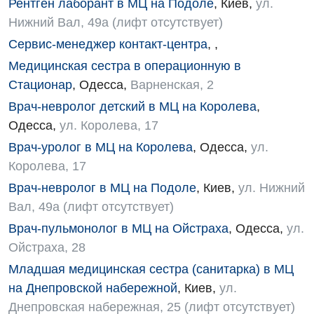
Рентген лаборант в МЦ на Подоле
,
Киев
,
ул.
Нижний Вал, 49а (лифт отсутствует)
Физиотерапия
Сервис-менеджер контакт-центра
,
,
Хирургическое отделение
Медицинская сестра в операционную в
Эндокринология
Стационар
,
Одесса
,
Варненская, 2
Врач-невролог детский в МЦ на Королева
,
Для детей
Одесса
,
ул. Королева, 17
Детская аллергология
Врач-уролог в МЦ на Королева
,
Одесса
,
ул.
Королева, 17
Детская гастроэнтерология
Врач-невролог в МЦ на Подоле
,
Киев
,
ул. Нижний
Детская гинекология
Вал, 49а (лифт отсутствует)
Врач-пульмонолог в МЦ на Ойстраха
,
Одесса
,
ул.
Детская дерматовенерология
Ойстраха, 28
Детская кардиоревматология
Младшая медицинская сестра (санитарка) в МЦ
Детская неврология
на Днепровской набережной
,
Киев
,
ул.
Днепровская набережная, 25 (лифт отсутствует)