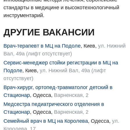
Акушерство и гинекология
стандарты в медицине и высокотехнологичный
Терапевтическое отделение
инструментарий.
Аллергология, иммунология
Травматологическое отделение
Андрология
ДРУГИЕ ВАКАНСИИ
Урологическое отделение
Бесплатные услуги
Хирургическое отделение
Врач-терапевт в МЦ на Подоле
,
Киев
,
ул. Нижний
Вакцинация
Вал, 49а (лифт отсутствует)
Эндоскопическое отделение
Сервис-менеджер стойки регистрации в МЦ на
Гастроэнтерология
Подоле
,
Киев
,
ул. Нижний Вал, 49а (лифт
Гематология
отсутствует)
Врач-хирург, ортопед-травматолог детский в
Гинекологическое отделение
Стационар
,
Одесса
,
Варненская, 2
Дерматовенерология
Медсестра педиатрического отделения в
Диетология
Стационар
,
Одесса
,
Варненская, 2
Семейный врач в МЦ на Королева
,
Одесса
,
ул.
Дневной стационар
Королева, 17