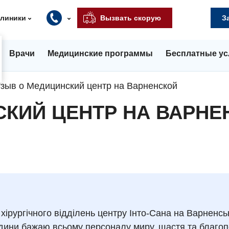
клиники
Вызвать скорую
З
Врачи
Медицинские программы
Бесплатные ус
зыв о Медицинский центр на Варненской
КИЙ ЦЕНТР НА ВАРНЕ
хірургічного відділень центру Інто-Сана на Варненсь
родини бажаю всьому персоналу миру, щастя та благо