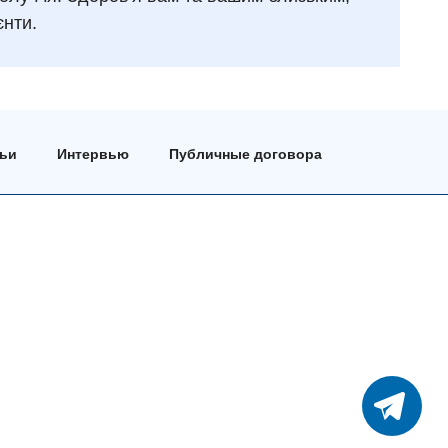
єнти.
тьи
Интервью
Публичные договора