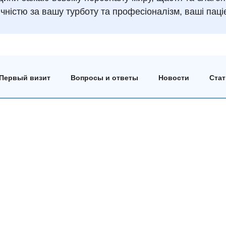
ячністю за вашу турботу та професіоналізм, ваші паці
Первый визит
Вопросы и ответы
Новости
Ста