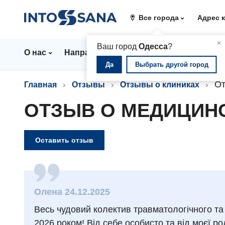
Все города
Адрес 
▲
×
Ваш город
Одесса
?
О нас
Направления
Стационар
Цены
Да
Выбрать другой город
От
Главная
Отзывы
Отзывы о клиниках
ОТЗЫВ О МЕДИЦИНС
Оставить отзыв
Олена 24.12.2025
Весь чудовий колектив травматологічного та 
2026 роком! Від себе особисто та від моєї 