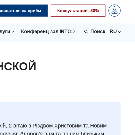
аписаться на приём
Консультации -30%
луги
Конференц-зал INTOSPACE
Контакты
RU
НСКОЙ
кій, 2 вітаю з Різдвом Христовим та Новим
получчя! Здоров'я вам та вашим близьким,