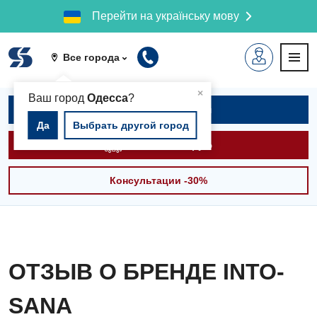
Перейти на українську мову
Все города
▲
×
Ваш город
Одесса
?
Записаться на приём
Да
Выбрать другой город
Вызвать скорую
Консультации -30%
ОТЗЫВ О БРЕНДЕ INTO-
SANA