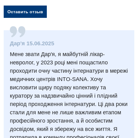
Оставить отзыв
Вакансии
Дар'я 15.06.2025
Мероприятия БПР
Диагностика
Мене звати Дар'я, я майбутній лікар-
Интернатура
невролог, у 2023 році мені пощастило
Ангиографические исследования
Гинекологическое отделение
проходити очну частину інтернатури в мережі
Энциклопедия
Диагностическое отделение
медичних центрів INTO-SANA. Хочу
Диагностическое отделение
Программа лояльности
висловити щиру подяку колективу та
Инструментальная диагностика
Дневной стационар
куратору за надзвичайно цінний і плідний
Отзывы
Компьютерная томография
період проходження інтернатури. Ці два роки
Онкологическое отделение
Видео
стали для мене не лише важливим етапом
Магнитно-резонансная томография
Отдел госпитализации
професійного зростання, а й особистим
Маммография
досвідом, який я збережу на все життя. Я
Отделение интенсивной терапии
Декларирование
Нейросонография
потрапила в команду професіоналів своєї