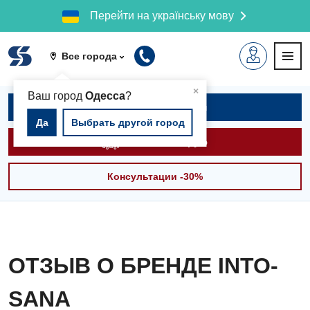
Перейти на українську мову
Все города
▲
×
Ваш город
Одесса
?
Записаться на приём
Да
Выбрать другой город
Вызвать скорую
Консультации -30%
ОТЗЫВ О БРЕНДЕ INTO-
SANA