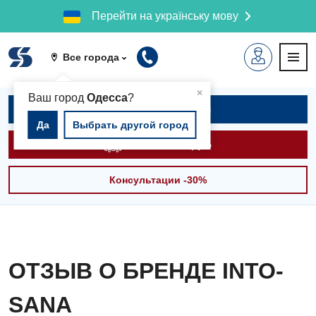
Перейти на українську мову
Все города
▲
×
Ваш город
Одесса
?
Записаться на приём
Да
Выбрать другой город
Вызвать скорую
Консультации -30%
ОТЗЫВ О БРЕНДЕ INTO-
SANA