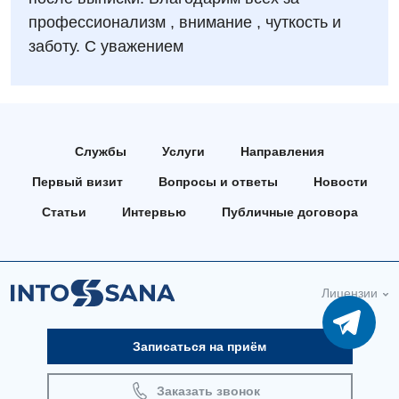
Отделение неотложных состояний
Национальный скрининг здоровья 40+
УЗИ
профессионализм , внимание , чуткость и
Офтальмологическое отделение
заботу. С уважением
Эндоскопическое отделение
Украинский
Педиатрическое отделение
Для взрослых
Русский
Скорая медицинская помощь
Акушерство и гинекология
Терапевтическое отделение
Службы
Услуги
Направления
Аллергология, иммунология
Травматологическое отделение
Первый визит
Вопросы и ответы
Новости
Андрология
Статьи
Интервью
Публичные договора
Урологическое отделение
Бесплатные услуги
Хирургическое отделение
Вакцинация
Эндоскопическое отделение
Лицензии
Гастроэнтерология
Записаться на приём
Гематология
Гинекологическое отделение
Заказать звонок