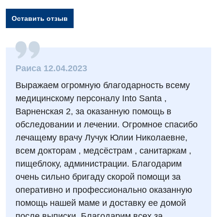
Оставить отзыв
Вакансии
Мероприятия БПР
Диагностика
Раиса 12.04.2023
Интернатура
Ангиографические исследования
Гинекологическое отделение
Выражаем огромную благодарность всему
Энциклопедия
Диагностическое отделение
медицинскому персоналу Into Santa ,
Диагностическое отделение
Программа лояльности
Варненская 2, за оказанную помощь в
Инструментальная диагностика
Дневной стационар
обследовании и лечении. Огромное спасибо
Отзывы
Компьютерная томография
лечащему врачу Лучук Юлии Николаевне,
Онкологическое отделение
Видео
всем докторам , медсёстрам , санитаркам ,
Магнитно-резонансная томография
Отдел госпитализации
пищеблоку, администрации. Благодарим
Маммография
очень сильно бригаду скорой помощи за
Отделение интенсивной терапии
Декларирование
Нейросонография
оперативно и профессионально оказанную
Отделение кардиососудистой патологии и неврологии
Лечение острого инфаркта
помощь нашей маме и доставку ее домой
Рентгенография
после выписки. Благодарим всех за