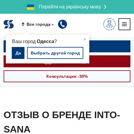
Перейти на українську мову
Все города
▲
×
Ваш город
Одесса
?
Записаться на приём
Да
Выбрать другой город
Вызвать скорую
Консультации -30%
ОТЗЫВ О БРЕНДЕ INTO-
SANA