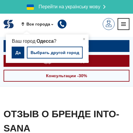
Перейти на українську мову
Все города
▲
×
Ваш город
Одесса
?
Записаться на приём
Да
Выбрать другой город
Вызвать скорую
Консультации -30%
ОТЗЫВ О БРЕНДЕ INTO-
SANA