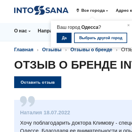
Все города
Адрес 
▲
×
Ваш город
Одесса
?
О нас
Направления
Стационар
Цены
Да
Выбрать другой город
Отз
Главная
Отзывы
Отзывы о бренде
ОТЗЫВ О БРЕНДЕ I
Оставить отзыв
Наталия 18.07.2022
Хочу поблагодарить доктора Климову - спец
Одессе. Благодаря ее внимательности и оп