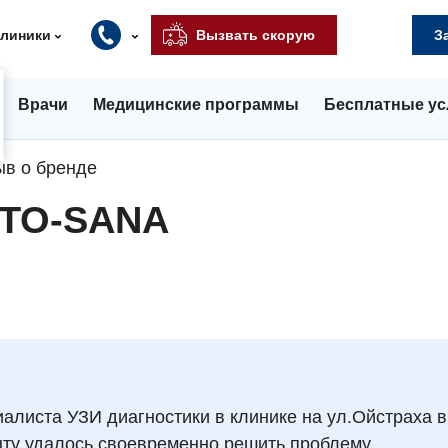
клиники
Вызвать скорую
З
Врачи
Медицинские программы
Бесплатные ус
ыв о бренде
NTO-SANA
иалиста УЗИ диагностики в клинике на ул.Ойстраха в
ыту удалось своевременно решить проблему.