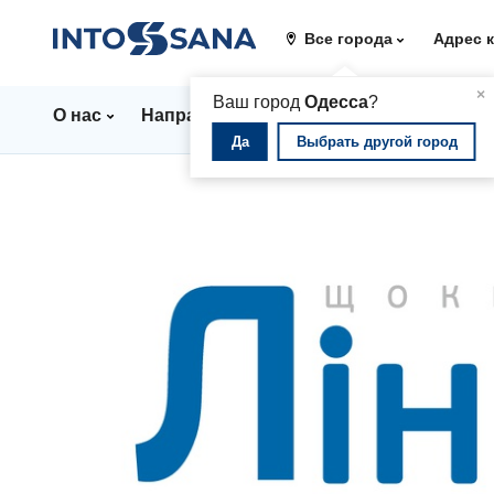
Все города
Адрес 
▲
×
Ваш город
Одесса
?
О нас
Направления
Стационар
Цены
Да
Выбрать другой город