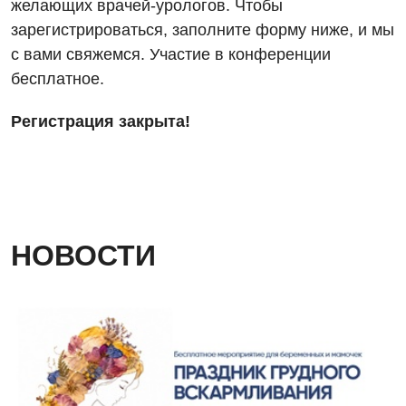
желающих врачей-урологов. Чтобы
Кардиология
зарегистрироваться, заполните форму ниже, и мы
Кардиохирургия
с вами свяжемся. Участие в конференции
бесплатное.
Маммология
Медицинская психология
Регистрация закрыта!
Неврология
Нейрохирургия
Онкологическое отделение
НОВОСТИ
Ортопедия и травматология
Отделение интенсивной терапии
Отделение кардиососудистой патологии и неврологии
Отделение неотложных состояний
Оториноларингология