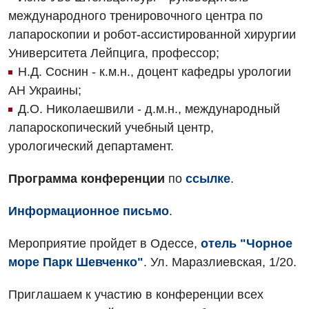
Акушерство и гинекология
Терапевтическое отделение
международного тренировочного центра по
лапароскопии и робот-ассистированной хирургии
Аллергология, иммунология
Травматологическое отделение
Университета Лейпцига, профессор;
Андрология
Урологическое отделение
Н.Д. Соснин - к.м.н., доцент кафедры урологии
АН Украины;
Бесплатные услуги
Хирургическое отделение
Д.О. Николаешвили - д.м.н., международный
Вакцинация
Эндоскопическое отделение
лапароскопический учебный центр,
урологический департамент.
Гастроэнтерология
Гематология
Программа конференции
по
ссылке
.
Гинекологическое отделение
Информационное письмо
.
Дерматовенерология
Мероприятие пройдет в Одессе,
отель "Чорное
Диетология
море Парк Шевченко"
. Ул. Маразлиевская, 1/20.
Дневной стационар
Приглашаем к участию в конференции всех