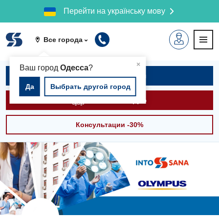
Перейти на українську мову
Все города
▲
×
Ваш город
Одесса
?
Записаться на приём
Да
Выбрать другой город
Вызвать скорую
Консультации -30%