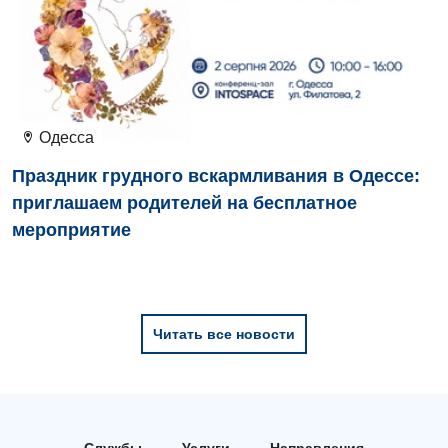
Офтальмологическое отделение
Педиатрическое отделение
Проктология
Одесса
Пульмонология
Праздник грудного вскармливания в Одессе:
Ревматология
приглашаем родителей на бесплатное
мероприятие
Сосудистая хирургия
Терапевтическое отделение
Терапия
Читать все новости
Травматологическое отделение
Урологическое отделение
Урология