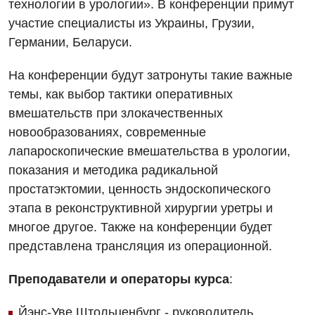
технологии в урологии». В конференции примут
Интернатура
Ангиографические исследования
Гинекологическое отделение
участие специалисты из Украины, Грузии,
Энциклопедия
Диагностическое отделение
Германии, Беларуси.
Диагностическое отделение
Программа лояльности
Инструментальная диагностика
На конференции будут затронуты такие важные
Дневной стационар
Отзывы
Компьютерная томография
темы, как выбор тактики оперативных
Онкологическое отделение
вмешательств при злокачественных
Видео
Магнитно-резонансная томография
новообразованиях, современные
Отдел госпитализации
Маммография
лапароскопические вмешательства в урологии,
Отделение интенсивной терапии
Декларирование
показания и методика радикальной
Нейросонография
простатэктомии, ценность эндоскопического
Отделение кардиососудистой патологии и неврологии
Лечение острого инфаркта
Рентгенография
этапа в реконструктивной хирургии уретры и
Отделение неотложных состояний
Национальный скрининг здоровья 40+
многое другое. Также на конференции будет
УЗИ
Офтальмологическое отделение
представлена трансляция из операционной.
Эндоскопическое отделение
Украинский
Педиатрическое отделение
Преподаватели и операторы курса
:
Для взрослых
Русский
Скорая медицинская помощь
Йэнс-Уве Штольценбург - руководитель