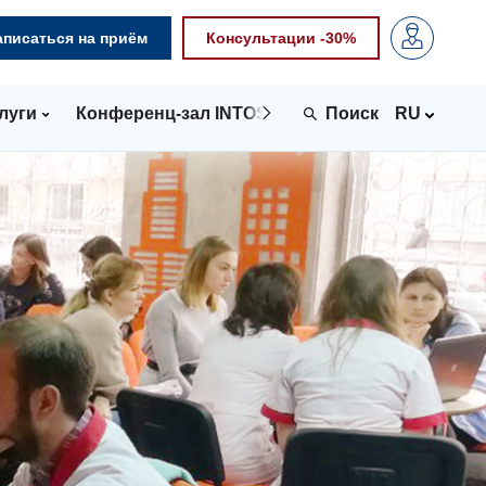
аписаться на приём
Консультации -30%
луги
Конференц-зал INTOSPACE
Контакты
RU