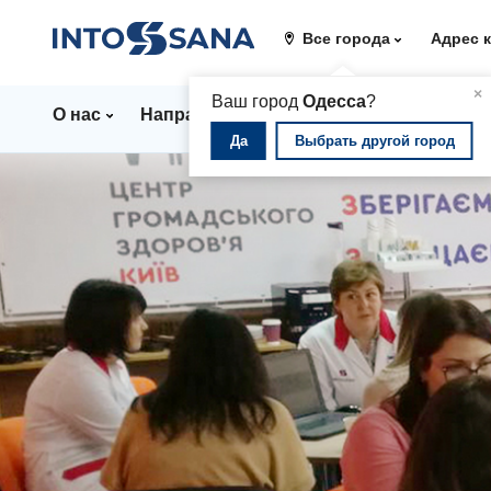
Все города
Адрес 
▲
×
Ваш город
Одесса
?
О нас
Направления
Стационар
Цены
Да
Выбрать другой город