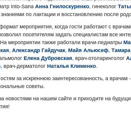
иатр Into-Sana
Анна Гнилоскуренко
, гинеколог
Тать
 знаниями по лактации и восстановлению после род
формат мероприятия, когда гости работают с врача
 позволил посетителям задать специалистам все ин
 На мероприятии также работали врачи-педиатры
Ма
кая
,
Александр Гайдучак
,
Майя Альюсеф
,
Тамара
альмолог
Елена Дубровская
, врач-отоларинголог
А
о
, врач-дерматолог
Наталья Клименко
.
остям за искреннюю заинтересованность, а врачам -
ональные советы.
за новостями на нашем сайте и приходите на будущи
тия!