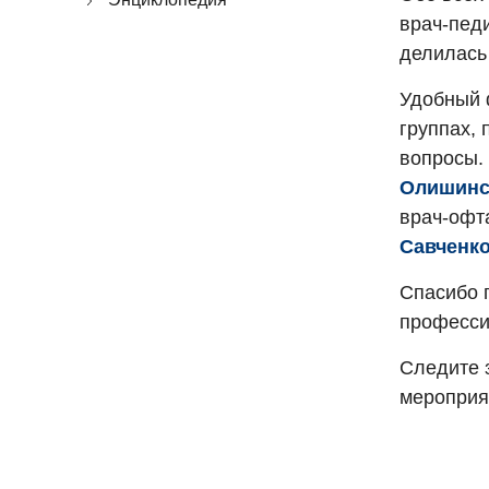
врач-пед
делилась
Удобный 
группах,
вопросы.
Олишинс
врач-офт
Савченк
Спасибо г
професси
Следите 
мероприя