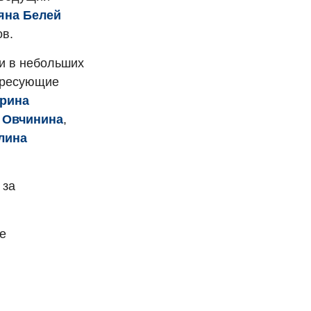
яна Белей
ов.
ми в небольших
тересующие
рина
 Овчинина
,
лина
 за
е