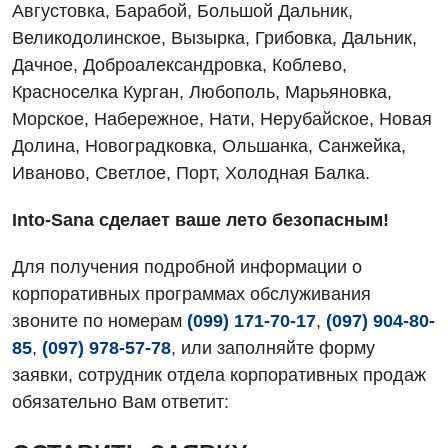
Августовка, Барабой, Большой Дальник,
Онкологическое отделение
Великодолинское, Вызырка, Грибовка, Дальник,
Ортопедия и травматология
Дачное, Доброалександровка, Коблево,
Красноселка Курган, Любополь, Марьяновка,
Отделение интенсивной терапии
Морское, Набережное, Нати, Нерубайское, Новая
Отделение кардиососудистой патологии и неврологии
Долина, Новоградковка, Ольшанка, Санжейка,
Иваново, Светлое, Порт, Холодная Балка.
Отделение неотложных состояний
Оториноларингология
Into-Sana сделает ваше лето безопасным!
Офтальмологическое отделение
Для получения подробной информации о
корпоративных программах обслуживания
Педиатрическое отделение
звоните по номерам
(099) 171-70-17
,
(097) 904-80-
Проктология
85
,
(097) 978-57-78
, или заполняйте форму
заявки, сотрудник отдела корпоративных продаж
Пульмонология
обязательно Вам ответит:
Ревматология