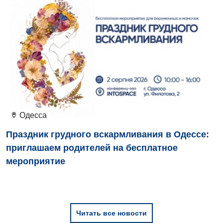
Детская гастроэнтерология
Детская гинекология
Детская дерматовенерология
Детская кардиоревматология
Детская неврология
Детская ортопедия и травматология
Одесса
Детская оториноларингология
Праздник грудного вскармливания в Одессе:
Детская офтальмология
приглашаем родителей на бесплатное
мероприятие
Детская урология
Детская хирургия
Детская эндокринология
Читать все новости