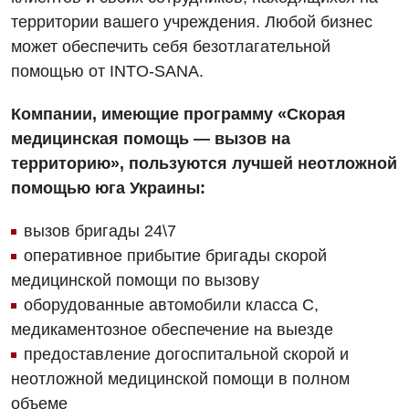
Декларирование
Нейросонография
территории вашего учреждения. Любой бизнес
Отделение кардиососудистой патологии и неврологии
Лечение острого инфаркта
может обеспечить себя безотлагательной
Рентгенография
Отделение неотложных состояний
помощью от INTO-SANA.
Национальный скрининг здоровья 40+
УЗИ
Офтальмологическое отделение
Компании, имеющие программу «Скорая
Эндоскопическое отделение
Украинский
медицинская помощь — вызов на
Педиатрическое отделение
территорию», пользуются лучшей неотложной
Для взрослых
Русский
Скорая медицинская помощь
помощью юга Украины:
Акушерство и гинекология
Терапевтическое отделение
вызов бригады 24\7
Аллергология, иммунология
Травматологическое отделение
оперативное прибытие бригады скорой
медицинской помощи по вызову
Андрология
Урологическое отделение
оборудованные автомобили класса С,
Бесплатные услуги
Хирургическое отделение
медикаментозное обеспечение на выезде
предоставление догоспитальной скорой и
Вакцинация
Эндоскопическое отделение
неотложной медицинской помощи в полном
Гастроэнтерология
объеме