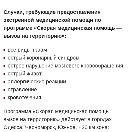
Гематология
Случаи, требующие предоставления
Гинекологическое отделение
экстренной медицинской помощи по
программе «Скорая медицинская помощь —
Дерматовенерология
вызов на территорию»:
Диетология
все виды травм
Дневной стационар
острый коронарный синдром
острое нарушение мозгового кровообращения
Кардиология
острый живот
Кардиохирургия
аллергические реакции
Маммология
отравление
кровотечения
Медицинская психология
Программа «Скорая медицинская помощь —
Неврология
вызов на территорию» действует в городах
Нейрохирургия
Одесса, Черноморск, Южное, +20 км зона: