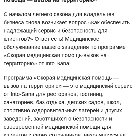
помощь — вызов на территорию»
С началом летнего сезона для владельцев
бизнеса снова возникает вопрос «Как обеспечить
надлежащий сервис и безопасность для
клиентов?» Ответ есть! Медицинское
Вакансии
обслуживание вашего заведения по программе
«Скорая медицинская помощь-вызов на
Мероприятия БПР
Диагностика
территорию» от Into-Sana!
Интернатура
Ангиографические исследования
Гинекологическое отделение
Программа «Скорая медицинская помощь —
Энциклопедия
Диагностическое отделение
вызов на территорию» — это медицинский сервис
Диагностическое отделение
Программа лояльности
Инструментальная диагностика
от Into-Sana для ресторанов, гостиниц,
Дневной стационар
санаториев, баз отдыха, детских садов, школ,
Отзывы
Компьютерная томография
спортивно-оздоровительных лагерей и других
Онкологическое отделение
Видео
Магнитно-резонансная томография
заведений, заботящихся о безопасности и
Отдел госпитализации
своевременной медицинской помощи для
Маммография
клиентов и своих сотрудников, находящихся на
Отделение интенсивной терапии