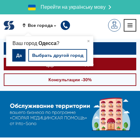
Перейти на українську мову
Все города
▲
×
Ваш город
Одесса
?
Записаться на приём
Да
Выбрать другой город
Вызвать скорую
Консультации -30%