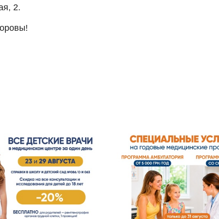
я, 2.
доровы!