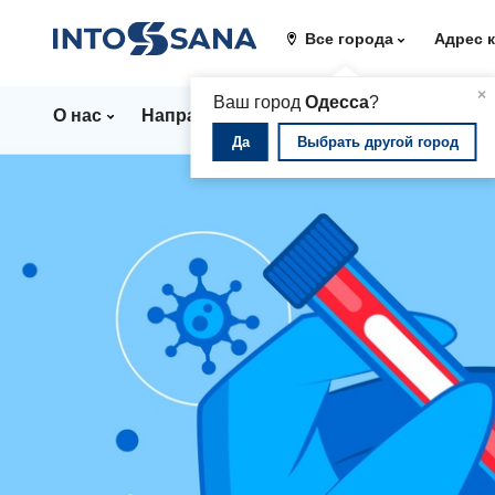
Все города
Адрес 
▲
×
Ваш город
Одесса
?
О нас
Направления
Стационар
Цены
Да
Выбрать другой город