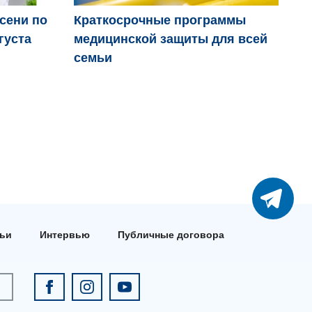
осени по
Краткосрочные программы
Дв
густа
медицинской защиты для всей
пр
семьи
тьи
Интервью
Публичные договора