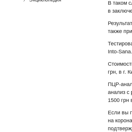
В таком с
в заключ
Результат
также при
Тестиров
Into-Sana
Стоимост
грн, в г. 
ПЦР-анали
анализ с 
1500 грн
Если вы 
на корон
подтвержд