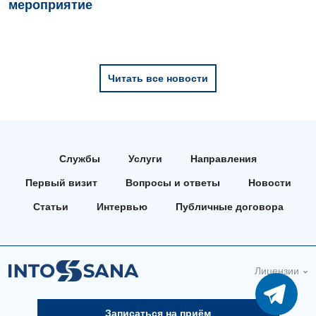
мероприятие
Офтальмологическое отделение
Педиатрическое отделение
Проктология
Читать все новости
Пульмонология
Ревматология
Сосудистая хирургия
Службы
Услуги
Направления
Терапевтическое отделение
Первый визит
Вопросы и ответы
Новости
Терапия
Статьи
Интервью
Публичные договора
Травматологическое отделение
Урологическое отделение
Лицензии
Урология
Записаться на приём