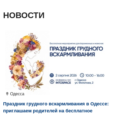
Кардиохирургия
НОВОСТИ
Маммология
Медицинская психология
Неврология
Нейрохирургия
Онкологическое отделение
Ортопедия и травматология
Отделение интенсивной терапии
Отделение кардиососудистой патологии и неврологии
Одесса
Отделение неотложных состояний
Праздник грудного вскармливания в Одессе:
Оториноларингология
приглашаем родителей на бесплатное