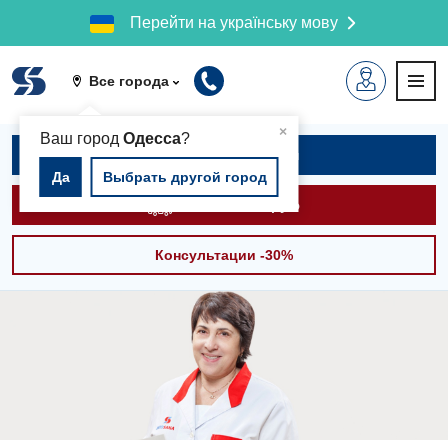
Перейти на українську мову
Все города
▲
×
Ваш город
Одесса
?
Записаться на приём
Да
Выбрать другой город
Вызвать скорую
Консультации -30%