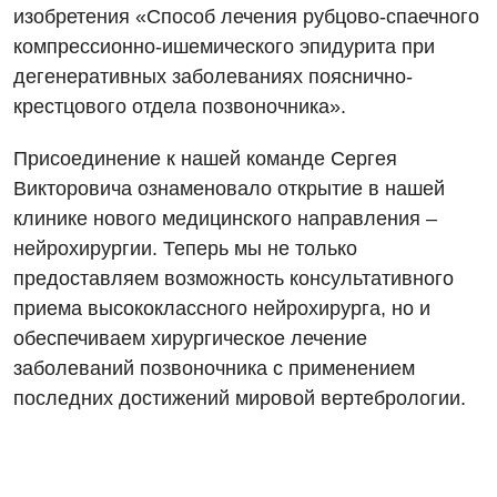
изобретения «Способ лечения рубцово-спаечного
Аллергология, иммунология
Травматологическое отделение
компрессионно-ишемического эпидурита при
дегенеративных заболеваниях пояснично-
Андрология
Урологическое отделение
крестцового отдела позвоночника».
Бесплатные услуги
Хирургическое отделение
Присоединение к нашей команде Сергея
Вакцинация
Эндоскопическое отделение
Викторовича ознаменовало открытие в нашей
Гастроэнтерология
клинике нового медицинского направления –
нейрохирургии. Теперь мы не только
Гематология
предоставляем возможность консультативного
Гинекологическое отделение
приема высококлассного нейрохирурга, но и
обеспечиваем хирургическое лечение
Дерматовенерология
заболеваний позвоночника с применением
Диетология
последних достижений мировой вертебрологии.
Дневной стационар
Кардиология