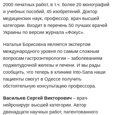
Гинекологическое отделение
2000 печатных работ, в т.ч. более 20 монографий
Энциклопедия
Диагностическое отделение
Диагностическое отделение
и учебных пособий, 45 изобретений. Доктор
Программа лояльности
Инструментальная диагностика
медицинских наук, профессор, врач высшей
Дневной стационар
категории. Входит в перечень 50 лучших врачей
Отзывы
Компьютерная томография
Онкологическое отделение
Украины по версии журнала «Фокус».
Видео
Магнитно-резонансная томография
Отдел госпитализации
Наталья Борисовна является экспертом
Маммография
международного уровня по самым сложным
Отделение интенсивной терапии
Декларирование
Нейросонография
вопросам гастроэнтерологии – заболеваниям
Отделение кардиососудистой патологии и неврологии
Лечение острого инфаркта
поджелудочной железы и печени. И мы рады
Рентгенография
сообщить, что теперь в клинике Into-Sana наши
Отделение неотложных состояний
Национальный скрининг здоровья 40+
УЗИ
пациенты смогут в Одессе получить
Офтальмологическое отделение
обстоятельную консультацию профессора.
Эндоскопическое отделение
Украинский
Педиатрическое отделение
Васильев Сергей Викторович
– врач-
Для взрослых
Русский
Скорая медицинская помощь
нейрохирург высшей категории. Автор
двенадцати научных работ, патентованного
Акушерство и гинекология
Терапевтическое отделение