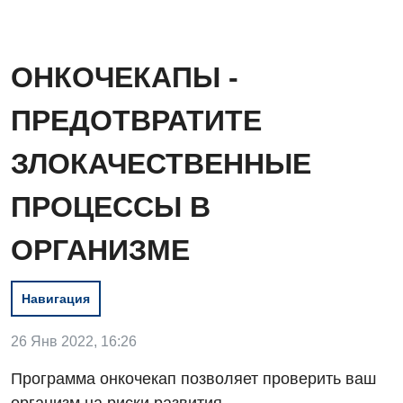
ОНКОЧЕКАПЫ -
ПРЕДОТВРАТИТЕ
ЗЛОКАЧЕСТВЕННЫЕ
ПРОЦЕССЫ В
ОРГАНИЗМЕ
Вакансии
Навигация
Мероприятия БПР
Диагностика
26 Янв 2022, 16:26
Интернатура
Ангиографические исследования
Программа онкочекап позволяет проверить ваш
Гинекологическое отделение
Энциклопедия
Диагностическое отделение