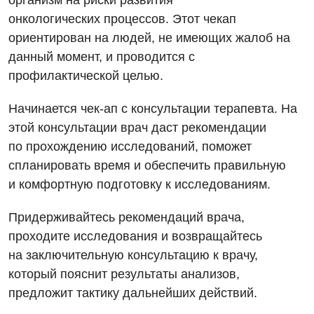
организм на риски развития
Диагностическое отделение
онкологических
процессов. Этот чекап
Программа лояльности
Инструментальная диагностика
ориентирован на людей, не имеющих жалоб на
Дневной стационар
Отзывы
Компьютерная томография
данный момент, и
проводится с
Онкологическое отделение
профилактической целью.
Видео
Магнитно-резонансная томография
Отдел госпитализации
Начинается чек-ап с консультации терапевта. На
Маммография
Отделение интенсивной терапии
этой консультации врач даст рекомендации
Декларирование
Нейросонография
по
прохождению исследований, поможет
Отделение кардиососудистой патологии и неврологии
Лечение острого инфаркта
спланировать время и обеспечить правильную
Рентгенография
Отделение неотложных состояний
и
комфортную подготовку к исследованиям.
Национальный скрининг здоровья 40+
УЗИ
Офтальмологическое отделение
Придерживайтесь рекомендаций врача,
Эндоскопическое отделение
Украинский
проходите исследования и возвращайтесь
Педиатрическое отделение
на
заключительную консультацию к врачу,
Для взрослых
Русский
Скорая медицинская помощь
который пояснит результаты анализов,
Акушерство и гинекология
предложит тактику
дальнейших действий.
Терапевтическое отделение