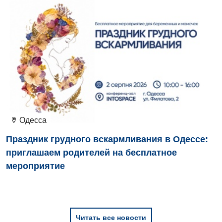
Маммология
Медицинская психология
Неврология
Нейрохирургия
Онкологическое отделение
Ортопедия и травматология
Одесса
Отделение интенсивной терапии
Праздник грудного вскармливания в Одессе:
приглашаем родителей на бесплатное
Отделение кардиососудистой патологии и неврологии
мероприятие
Отделение неотложных состояний
Оториноларингология
Офтальмологическое отделение
Читать все новости