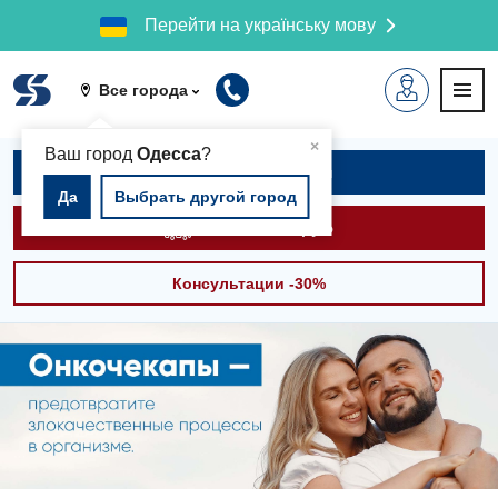
Перейти на українську мову
Все города
▲
×
Ваш город
Одесса
?
Записаться на приём
Да
Выбрать другой город
Вызвать скорую
Консультации -30%