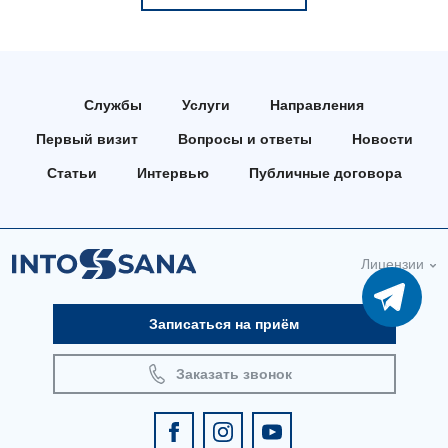
Педиатрическое отделение
Проктология
Службы
Услуги
Направления
Пульмонология
Первый визит
Вопросы и ответы
Новости
Ревматология
Статьи
Интервью
Публичные договора
Сосудистая хирургия
Терапевтическое отделение
Лицензии
Терапия
Травматологическое отделение
Записаться на приём
Урологическое отделение
Заказать звонок
Урология
Физиотерапия