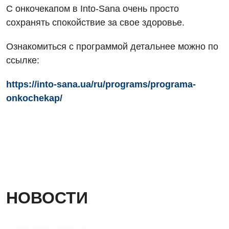
Аллергология, иммунология
Травматологическое отделение
С онкочекапом в Into-Sana очень просто
сохранять спокойствие за свое здоровье.
Андрология
Урологическое отделение
Бесплатные услуги
Хирургическое отделение
Ознакомиться с программой детальнее можно по
ссылке:
Вакцинация
Эндоскопическое отделение
https://into-sana.ua/ru/programs/programa-
Гастроэнтерология
onkochekap/
Гематология
Гинекологическое отделение
Дерматовенерология
Диетология
Дневной стационар
НОВОСТИ
Кардиология
Кардиохирургия