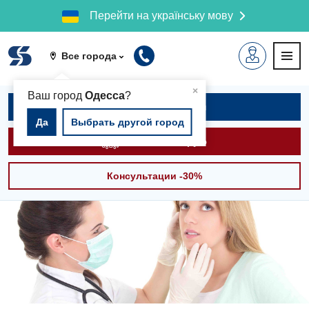
Перейти на українську мову
Все города
▲
×
Ваш город
Одесса
?
Записаться на приём
Да
Выбрать другой город
Вызвать скорую
Консультации -30%