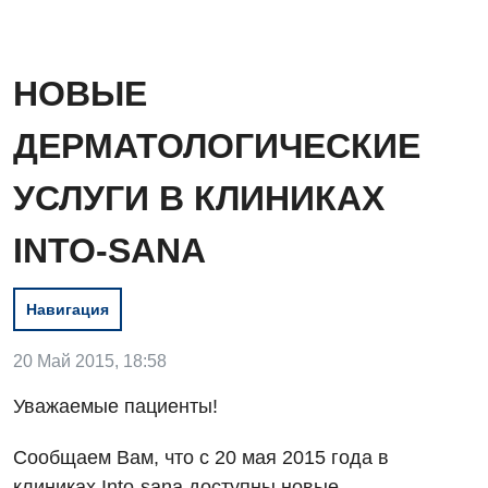
НОВЫЕ
ДЕРМАТОЛОГИЧЕСКИЕ
УСЛУГИ В КЛИНИКАХ
INTO-SANA
Вакансии
Навигация
Мероприятия БПР
Диагностика
20 Май 2015, 18:58
Интернатура
Ангиографические исследования
Уважаемые пациенты!
Гинекологическое отделение
Энциклопедия
Диагностическое отделение
Сообщаем Вам, что с 20 мая 2015 года в
Диагностическое отделение
Программа лояльности
Инструментальная диагностика
клиниках Into-sana доступны новые