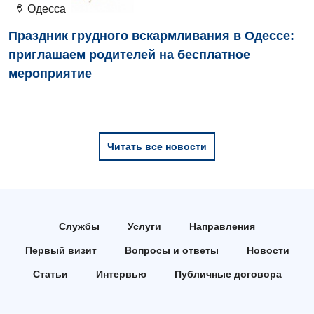
Одесса
Медицинская психология
Праздник грудного вскармливания в Одессе:
Неврология
приглашаем родителей на бесплатное
мероприятие
Нейрохирургия
Онкологическое отделение
Ортопедия и травматология
Читать все новости
Отделение интенсивной терапии
Отделение кардиососудистой патологии и неврологии
Отделение неотложных состояний
Службы
Услуги
Направления
Оториноларингология
Первый визит
Вопросы и ответы
Новости
Офтальмологическое отделение
Статьи
Интервью
Публичные договора
Педиатрическое отделение