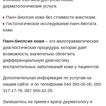
Дневной стационар
дерматологические услуги:
Отзывы
Компьютерная томография
Онкологическое отделение
Видео
Панч-биопсия кожи без стоимости анестезии.
Магнитно-резонансная томография
Отдел госпитализации
Гистологическое исследование панч-биотата
Маммография
кожи.
Отделение интенсивной терапии
Декларирование
Нейросонография
Отделение кардиососудистой патологии и неврологии
Панч-биопсия кожи
– это малотравматическая
Лечение острого инфаркта
Рентгенография
диагностическая процедура, которая дает
Отделение неотложных состояний
Национальный скрининг здоровья 40+
возможность значительно облегчить
УЗИ
Офтальмологическое отделение
дифференциальную диагностику
Эндоскопическое отделение
воспалительных заболеваний кожи у пациентов.
Украинский
Педиатрическое отделение
Для взрослых
Русский
Дополнительная информация по услугам на
Скорая медицинская помощь
нашем сайте: и по телефонам 044 393-00-00, 050
Акушерство и гинекология
Терапевтическое отделение
317-17-76, 067 555-42-25.
Аллергология, иммунология
Травматологическое отделение
Запишитесь на прием к врачу-дерматологу и
Андрология