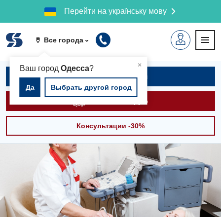
Перейти на українську мову
Все города
▲
×
Ваш город
Одесса
?
Записаться на приём
Да
Выбрать другой город
Вызвать скорую
Консультации -30%