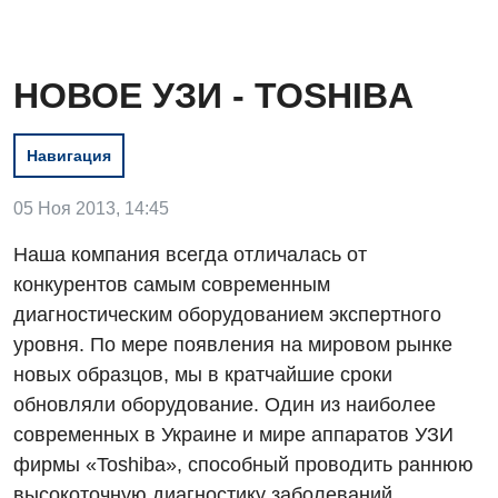
НОВОЕ УЗИ - TOSHIBA
Навигация
05 Ноя 2013, 14:45
Наша компания всегда отличалась от
конкурентов самым современным
Вакансии
диагностическим оборудованием экспертного
уровня. По мере появления на мировом рынке
Мероприятия БПР
Диагностика
новых образцов, мы в кратчайшие сроки
Интернатура
Ангиографические исследования
обновляли оборудование. Один из наиболее
Гинекологическое отделение
Энциклопедия
современных в Украине и мире аппаратов УЗИ
Диагностическое отделение
Диагностическое отделение
фирмы «Toshiba», способный проводить раннюю
Программа лояльности
Инструментальная диагностика
высокоточную диагностику заболеваний