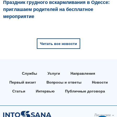
Праздник грудного вскармливания в Одессе:
Медицинская психология
приглашаем родителей на бесплатное
Неврология
мероприятие
Нейрохирургия
Онкологическое отделение
Читать все новости
Ортопедия и травматология
Отделение интенсивной терапии
Отделение кардиососудистой патологии и неврологии
Службы
Услуги
Направления
Отделение неотложных состояний
Первый визит
Вопросы и ответы
Новости
Оториноларингология
Статьи
Интервью
Публичные договора
Офтальмологическое отделение
Педиатрическое отделение
Лицензии