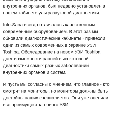
Дневной стационар
Отзывы
внутренних органов, был недавно установлен в
Компьютерная томография
Онкологическое отделение
нашем кабинете ультразвуковой диагностики.
Видео
Магнитно-резонансная томография
Отдел госпитализации
Into-Sana всегда отличалась качественным
Маммография
Отделение интенсивной терапии
современным оборудованием. В этот раз мы
Декларирование
Нейросонография
обновили диагностические кабинеты - привезли
Отделение кардиососудистой патологии и неврологии
Лечение острого инфаркта
одни из самых современных в Украине УЗИ
Рентгенография
Отделение неотложных состояний
Toshiba. Обследование на новом УЗИ Toshiba
Национальный скрининг здоровья 40+
УЗИ
дает возможности ранней высокоточной
Офтальмологическое отделение
диагностики самых разных заболеваний
Эндоскопическое отделение
Украинский
Педиатрическое отделение
внутренних органов и систем.
Для взрослых
Русский
Скорая медицинская помощь
И пусть мы согласны с мнением, что главное - кто
Акушерство и гинекология
смотрит на мониторы, но мониторы должны быть
Терапевтическое отделение
достойны наших специалистов. Они уже оценили
Аллергология, иммунология
Травматологическое отделение
все преимущества нового УЗИ.
Андрология
Урологическое отделение