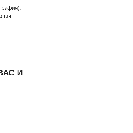
графия),
опия,
ВАС И