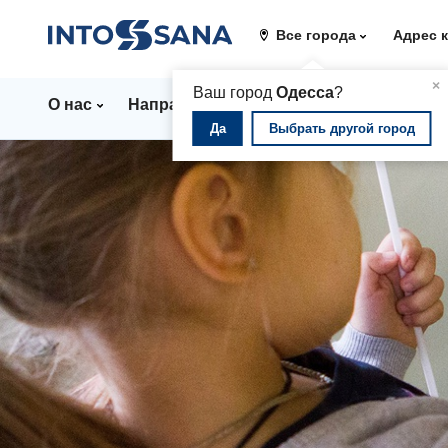
Все города
Адрес 
▲
×
Ваш город
Одесса
?
О нас
Направления
Стационар
Цены
Да
Выбрать другой город