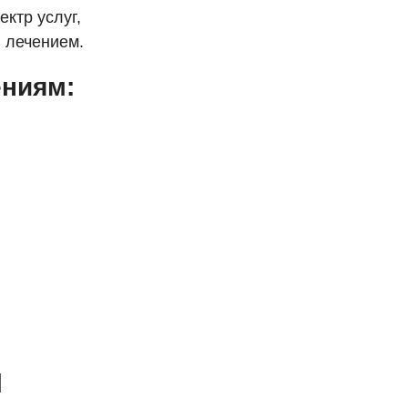
ктр услуг,
 лечением.
ениям:
и