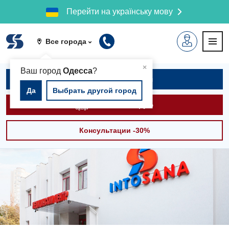
Перейти на українську мову
Все города
▲
×
Ваш город
Одесса
?
Записаться на приём
Да
Выбрать другой город
Вызвать скорую
Консультации -30%