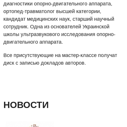
диагностики опорно-двигательного аппарата,
Андрология
Урологическое отделение
ортопед-травматолог высшей категории,
Бесплатные услуги
кандидат медицинских наук, старший научный
Хирургическое отделение
сотрудник. Одна из основателей Украинской
Вакцинация
Эндоскопическое отделение
школы ультразвукового исследования опорно-
Гастроэнтерология
двигательного аппарата.
Гематология
Все присутствующие на мастер-классе получат
диск с записью докладов авторов.
Гинекологическое отделение
Дерматовенерология
Диетология
Дневной стационар
НОВОСТИ
Кардиология
Кардиохирургия