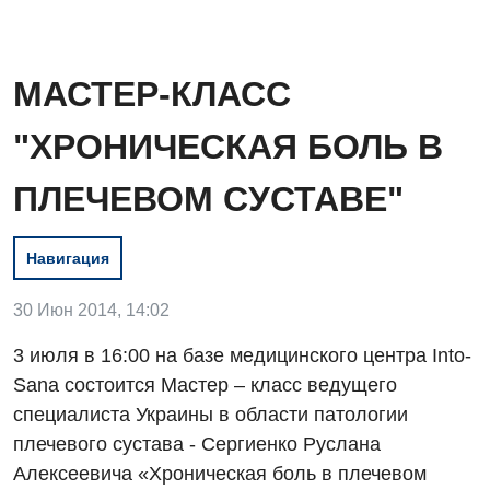
МАСТЕР-КЛАСС
"ХРОНИЧЕСКАЯ БОЛЬ В
ПЛЕЧЕВОМ СУСТАВЕ"
Навигация
30 Июн 2014, 14:02
Вакансии
3 июля в 16:00 на базе медицинского центра Into-
Мероприятия БПР
Диагностика
Sana состоится Мастер – класс ведущего
специалиста Украины в области патологии
Интернатура
Ангиографические исследования
Гинекологическое отделение
плечевого сустава - Сергиенко Руслана
Энциклопедия
Диагностическое отделение
Алексеевича «Хроническая боль в плечевом
Диагностическое отделение