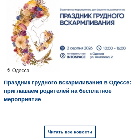
Маммология
Медицинская психология
Неврология
Нейрохирургия
Онкологическое отделение
Ортопедия и травматология
Одесса
Отделение интенсивной терапии
Праздник грудного вскармливания в Одессе:
приглашаем родителей на бесплатное
Отделение кардиососудистой патологии и неврологии
мероприятие
Отделение неотложных состояний
Оториноларингология
Офтальмологическое отделение
Читать все новости