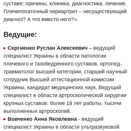
суставе: причины, клиника, диагностика, лечение.
Программа лояльности
Инструментальная диагностика
Дневной стационар
Плечелопаточный периартрит – несуществующий
Отзывы
Компьютерная томография
диагноз? А что вместо него?».
Онкологическое отделение
Видео
Магнитно-резонансная томография
Ведущие:
Отдел госпитализации
Маммография
Отделение интенсивной терапии
Сергиенко Руслан Алексеевич
– ведущий
Декларирование
Нейросонография
специалист Украины в области патологии
Отделение кардиососудистой патологии и неврологии
Лечение острого инфаркта
плечевого и тазобедренного суставов, ортопед-
Рентгенография
Отделение неотложных состояний
Национальный скрининг здоровья 40+
травматолог высшей категории, старший научный
УЗИ
сотрудник Высшей аттестационной комиссии
Офтальмологическое отделение
Эндоскопическое отделение
Украины, кандидат медицинских наук. Ведущий
Украинский
Педиатрическое отделение
специалист в области артроскопической хирургии
Для взрослых
Русский
крупных суставов: более 18 лет работы, тысячи
Скорая медицинская помощь
выполненных артроскопий.
Акушерство и гинекология
Терапевтическое отделение
Вовченко Анна Яковлевна
- ведущий
Аллергология, иммунология
специалист Украины в области ультразвуковой
Травматологическое отделение