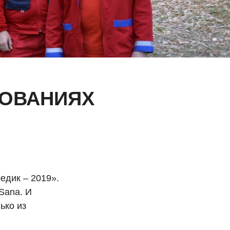
НОВАНИЯХ
едик – 2019».
Sana. И
ько из