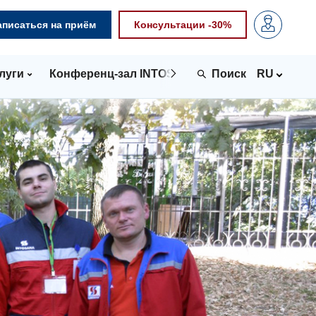
аписаться на приём
Консультации -30%
луги
Конференц-зал INTOSPACE
Контакты
RU