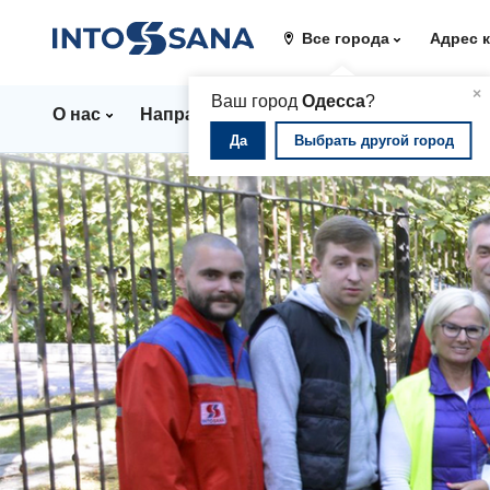
Все города
Адрес 
▲
×
Ваш город
Одесса
?
О нас
Направления
Стационар
Цены
Да
Выбрать другой город