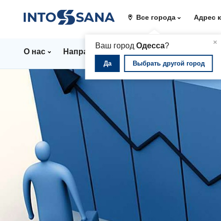
Все города
Адрес 
▲
×
Ваш город
Одесса
?
О нас
Направления
Стационар
Цены
Да
Выбрать другой город