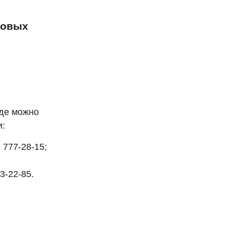
ховых
где можно
и:
 777-28-15;
3-22-85.