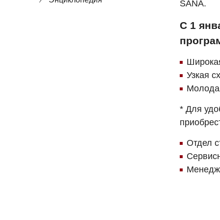
SANA.
С 1 янв
програ
Широкая
Узкая сх
Молодая
* Для удо
приобрес
Отдел с
Сервисн
Менедже