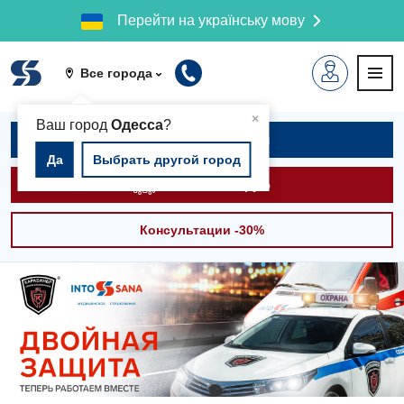
Перейти на українську мову
Все города
▲
×
Ваш город
Одесса
?
Записаться на приём
Да
Выбрать другой город
Вызвать скорую
Консультации -30%