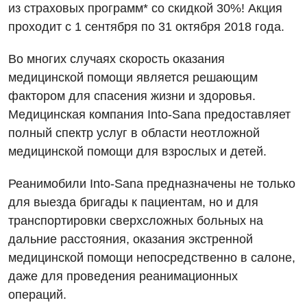
из страховых программ* со скидкой 30%! Акция
Мероприятия БПР
Диагностика
проходит с 1 сентября по 31 октября 2018 года.
Интернатура
Ангиографические исследования
Гинекологическое отделение
Во многих случаях скорость оказания
Энциклопедия
Диагностическое отделение
медицинской помощи является решающим
Диагностическое отделение
Программа лояльности
Инструментальная диагностика
фактором для спасения жизни и здоровья.
Дневной стационар
Медицинская компания Into-Sana предоставляет
Отзывы
Компьютерная томография
полный спектр услуг в области неотложной
Онкологическое отделение
Видео
Магнитно-резонансная томография
медицинской помощи для взрослых и детей.
Отдел госпитализации
Маммография
Реанимобили Into-Sana предназначены не только
Отделение интенсивной терапии
Декларирование
для выезда бригады к пациентам, но и для
Нейросонография
Отделение кардиососудистой патологии и неврологии
транспортировки сверхсложных больных на
Лечение острого инфаркта
Рентгенография
дальние расстояния, оказания экстренной
Отделение неотложных состояний
Национальный скрининг здоровья 40+
медицинской помощи непосредственно в салоне,
УЗИ
Офтальмологическое отделение
даже для проведения реанимационных
Эндоскопическое отделение
Украинский
операций.
Педиатрическое отделение