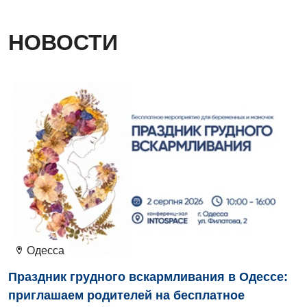
Отделение неотложных состояний
Оториноларингология
НОВОСТИ
Офтальмологическое отделение
Педиатрическое отделение
Проктология
Пульмонология
Ревматология
Сосудистая хирургия
Терапевтическое отделение
Терапия
Одесса
Праздник грудного вскармливания в Одессе:
Травматологическое отделение
приглашаем родителей на бесплатное
Урологическое отделение