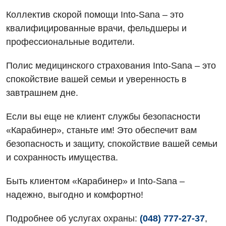
Для взрослых
Русский
Скорая медицинская помощь
Коллектив скорой помощи Into-Sana – это
квалифицированные врачи, фельдшеры и
Акушерство и гинекология
Терапевтическое отделение
профессиональные водители.
Аллергология, иммунология
Травматологическое отделение
Полис медицинского страхования Into-Sana – это
Андрология
Урологическое отделение
спокойствие вашей семьи и уверенность в
Бесплатные услуги
завтрашнем дне.
Хирургическое отделение
Вакцинация
Эндоскопическое отделение
Если вы еще не клиент службы безопасности
«Карабинер», станьте им! Это обеспечит вам
Гастроэнтерология
безопасность и защиту, спокойствие вашей семьи
Гематология
и сохранность имущества.
Гинекологическое отделение
Быть клиентом «Карабинер» и Into-Sana –
Дерматовенерология
надежно, выгодно и комфортно!
Диетология
Подробнее об услугах охраны:
(048) 777-27-37
,