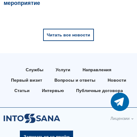
мероприятие
Урология
Физиотерапия
Читать все новости
Хирургическое отделение
Эндокринология
Для детей
Службы
Услуги
Направления
Детская аллергология
Первый визит
Вопросы и ответы
Новости
Детская гастроэнтерология
Статьи
Интервью
Публичные договора
Детская гинекология
Детская дерматовенерология
Лицензии
Детская кардиоревматология
Записаться на приём