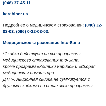
(048) 37-45-11
.
Дневной стационар
Кардиология
karabiner.ua
Кардиохирургия
Подробнее о медицинском страховании:
(048) 32-
03-03
,
(096) 0-32-03-03
.
Маммология
Медицинская психология
Медицинское страхование Into-Sana
Неврология
*Скидка действует на все программы
медицинского страхования Into-Sana,
Нейрохирургия
кроме программ «Клиники Кардио» и «Скорая
Онкологическое отделение
медицинская помощь при
Ортопедия и травматология
ДТП». Акционная скидка не суммируется с
другими скидками на страховые программы.
Отделение интенсивной терапии
Отделение кардиососудистой патологии и неврологии