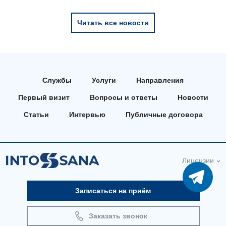
Неврология
Читать все новости
Нейрохирургия
Онкологическое отделение
Ортопедия и травматология
Службы
Услуги
Направления
Первый визит
Вопросы и ответы
Новости
Отделение интенсивной терапии
Статьи
Интервью
Публичные договора
Отделение кардиососудистой патологии и неврологии
Отделение неотложных состояний
Оториноларингология
Лицензии
Офтальмологическое отделение
Записаться на приём
Педиатрическое отделение
Заказать звонок
Проктология