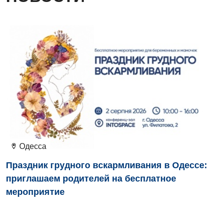
Бесплатные услуги
Хирургическое отделение
Вакцинация
Эндоскопическое отделение
Гастроэнтерология
Гематология
Гинекологическое отделение
Дерматовенерология
Диетология
Дневной стационар
Одесса
Кардиология
Праздник грудного вскармливания в Одессе:
приглашаем родителей на бесплатное
Кардиохирургия
мероприятие
Маммология
Медицинская психология