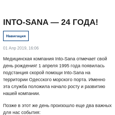
INTO-SANA — 24 ГОДА!
Навигация
01 Апр 2019, 16:06
Медицинская компания Into-Sana отмечает свой
Вакансии
день рождения! 1 апреля 1995 года появилась
подстанция скорой помощи Into-Sana на
Мероприятия БПР
Диагностика
территории Одесского морского порта. Именно
Интернатура
Ангиографические исследования
эта служба положила начало росту и развитию
Гинекологическое отделение
нашей компании.
Энциклопедия
Диагностическое отделение
Диагностическое отделение
Программа лояльности
Инструментальная диагностика
Позже в этот же день произошло еще два важных
Дневной стационар
для нас события:
Отзывы
Компьютерная томография