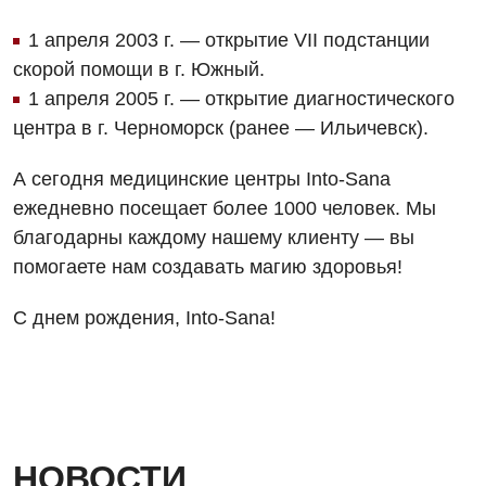
Онкологическое отделение
1 апреля 2003 г. — открытие VIІ подстанции
Видео
Магнитно-резонансная томография
Отдел госпитализации
скорой помощи в г. Южный.
Маммография
1 апреля 2005 г. — открытие диагностического
Отделение интенсивной терапии
Декларирование
центра в г. Черноморск (ранее — Ильичевск).
Нейросонография
Отделение кардиососудистой патологии и неврологии
Лечение острого инфаркта
Рентгенография
А сегодня медицинские центры Into-Sana
Отделение неотложных состояний
Национальный скрининг здоровья 40+
ежедневно посещает более 1000 человек. Мы
УЗИ
благодарны каждому нашему клиенту — вы
Офтальмологическое отделение
Эндоскопическое отделение
помогаете нам создавать магию здоровья!
Украинский
Педиатрическое отделение
Для взрослых
С днем рождения, Into-Sana!
Русский
Скорая медицинская помощь
Акушерство и гинекология
Терапевтическое отделение
Аллергология, иммунология
Травматологическое отделение
Андрология
Урологическое отделение
НОВОСТИ