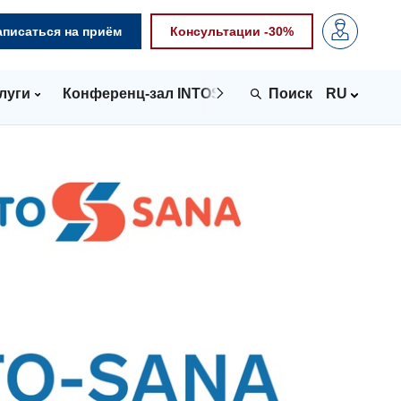
аписаться на приём
Консультации -30%
луги
Конференц-зал INTOSPACE
Контакты
RU