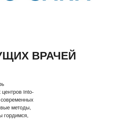
ДУЩИХ ВРАЧЕЙ
рь
центров Into-
м современных
овые методы,
ы гордимся,