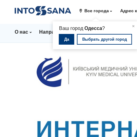
Все города
Адрес 
▲
×
Ваш город
Одесса
?
О нас
Направления
Стационар
Цены
Да
Выбрать другой город