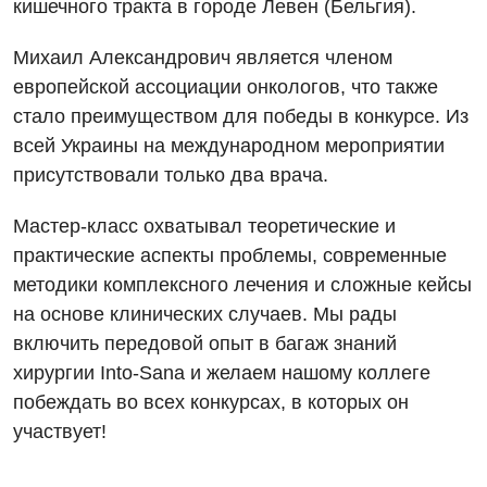
кишечного тракта в городе Левен (Бельгия).
Дневной стационар
Отзывы
Компьютерная томография
Онкологическое отделение
Михаил Александрович является членом
Видео
Магнитно-резонансная томография
европейской ассоциации онкологов, что также
Отдел госпитализации
стало преимуществом для победы в конкурсе. Из
Маммография
Отделение интенсивной терапии
всей Украины на международном мероприятии
Декларирование
Нейросонография
присутствовали только два врача.
Отделение кардиососудистой патологии и неврологии
Лечение острого инфаркта
Рентгенография
Мастер-класс охватывал теоретические и
Отделение неотложных состояний
Национальный скрининг здоровья 40+
УЗИ
практические аспекты проблемы, современные
Офтальмологическое отделение
методики комплексного лечения и сложные кейсы
Эндоскопическое отделение
Украинский
на основе клинических случаев. Мы рады
Педиатрическое отделение
включить передовой опыт в багаж знаний
Для взрослых
Русский
Скорая медицинская помощь
хирургии Into-Sana и желаем нашому коллеге
Акушерство и гинекология
Терапевтическое отделение
побеждать во всех конкурсах, в которых он
участвует!
Аллергология, иммунология
Травматологическое отделение
Андрология