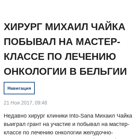
ХИРУРГ МИХАИЛ ЧАЙКА
ПОБЫВАЛ НА МАСТЕР-
КЛАССЕ ПО ЛЕЧЕНИЮ
ОНКОЛОГИИ В БЕЛЬГИИ
Вакансии
Навигация
Мероприятия БПР
Диагностика
21 Ноя 2017, 09:48
Интернатура
Ангиографические исследования
Недавно хирург клиники Into-Sana Михаил Чайка
Гинекологическое отделение
Энциклопедия
Диагностическое отделение
выиграл грант на участие и побывал на мастер-
Диагностическое отделение
классе по лечению онкологии желудочно-
Программа лояльности
Инструментальная диагностика