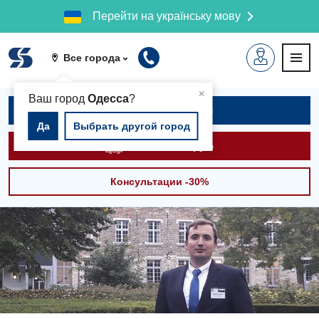
Перейти на українську мову
Все города
▲
×
Ваш город
Одесса
?
Записаться на приём
Да
Выбрать другой город
Вызвать скорую
Консультации -30%