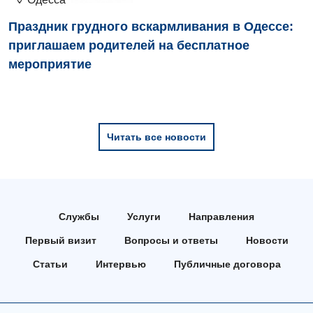
Медицинская психология
Праздник грудного вскармливания в Одессе:
приглашаем родителей на бесплатное
Неврология
мероприятие
Нейрохирургия
Онкологическое отделение
Ортопедия и травматология
Читать все новости
Отделение интенсивной терапии
Отделение кардиососудистой патологии и неврологии
Отделение неотложных состояний
Службы
Услуги
Направления
Первый визит
Вопросы и ответы
Новости
Оториноларингология
Статьи
Интервью
Публичные договора
Офтальмологическое отделение
Педиатрическое отделение