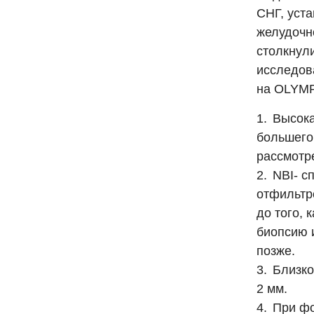
СНГ, уст
желудочно
столкнул
исследов
на OLYMP
Высока
большего 
рассмотре
NBI- с
отфильтр
до того, 
биопсию и
позже.
Близко
2 мм.
При фо