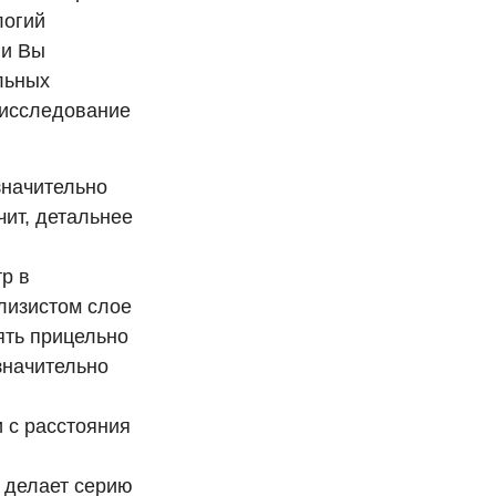
логий
ли Вы
льных
 исследование
значительно
чит, детальнее
р в
лизистом слое
зять прицельно
значительно
 с расстояния
 делает серию