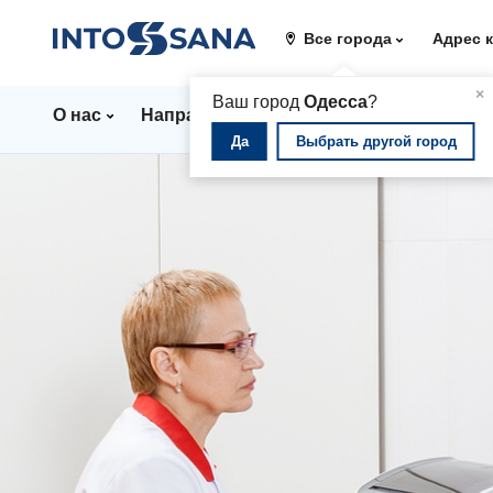
Все города
Адрес 
▲
×
Ваш город
Одесса
?
О нас
Направления
Стационар
Цены
Да
Выбрать другой город