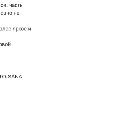
ов, часть
ловно не
олее яркое и
овой
NTO-SANA