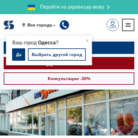
Перейти на українську мову
Все города
▲
×
Ваш город
Одесса
?
Записаться на приём
Да
Выбрать другой город
Вызвать скорую
Консультации -30%