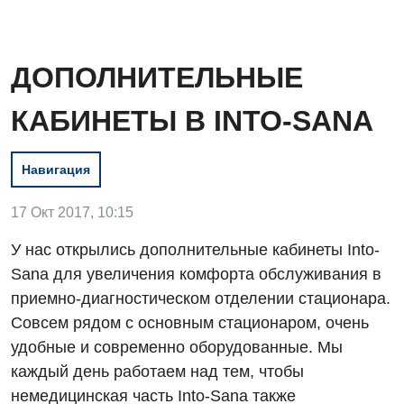
ДОПОЛНИТЕЛЬНЫЕ
КАБИНЕТЫ В INTO-SANA
Навигация
Вакансии
17 Окт 2017, 10:15
Мероприятия БПР
Диагностика
У нас открылись дополнительные кабинеты Into-
Sana для увеличения комфорта обслуживания в
Интернатура
Ангиографические исследования
Гинекологическое отделение
приемно-диагностическом отделении стационара.
Энциклопедия
Диагностическое отделение
Совсем рядом с основным стационаром, очень
Диагностическое отделение
удобные и современно оборудованные. Мы
Программа лояльности
Инструментальная диагностика
Дневной стационар
каждый день работаем над тем, чтобы
Отзывы
Компьютерная томография
немедицинская часть Into-Sana также
Онкологическое отделение