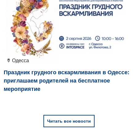
Вакцинация
Эндоскопическое отделение
Гастроэнтерология
Гематология
Гинекологическое отделение
Дерматовенерология
Одесса
Диетология
Праздник грудного вскармливания в Одессе:
приглашаем родителей на бесплатное
Дневной стационар
мероприятие
Кардиология
Кардиохирургия
Маммология
Читать все новости
Медицинская психология