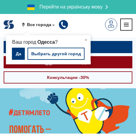
Перейти на українську мову
Все города
▲
×
Ваш город
Одесса
?
Записаться на приём
Да
Выбрать другой город
Вызвать скорую
Консультации -30%