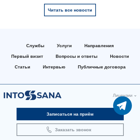
Читать все новости
Неврология
Нейрохирургия
Онкологическое отделение
Службы
Услуги
Направления
Ортопедия и травматология
Первый визит
Вопросы и ответы
Новости
Отделение интенсивной терапии
Статьи
Интервью
Публичные договора
Отделение кардиососудистой патологии и неврологии
Отделение неотложных состояний
Лицензии
Оториноларингология
Офтальмологическое отделение
Записаться на приём
Педиатрическое отделение
Заказать звонок
Проктология