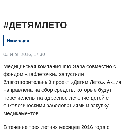
#ДЕТЯМЛЕТО
Навигация
03 Июн 2016, 17:30
Медицинская компания Into-Sana совместно с
Вакансии
фондом «Таблеточки» запустили
благотворительный проект «Детям Лето». Акция
Мероприятия БПР
Диагностика
направлена на сбор средств, которые будут
Интернатура
Ангиографические исследования
перечислены на адресное лечение детей с
Гинекологическое отделение
Энциклопедия
онкологическими заболеваниями и закупку
Диагностическое отделение
Диагностическое отделение
медикаментов.
Программа лояльности
Инструментальная диагностика
Дневной стационар
В течение трех летних месяцев 2016 года с
Отзывы
Компьютерная томография