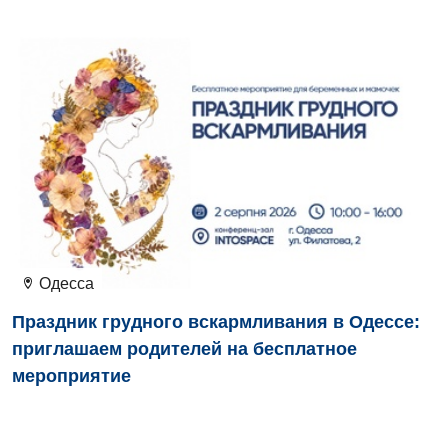
Бесплатные услуги
Хирургическое отделение
Вакцинация
Эндоскопическое отделение
Гастроэнтерология
Гематология
Гинекологическое отделение
Дерматовенерология
Диетология
Дневной стационар
Одесса
Праздник грудного вскармливания в Одессе:
Кардиология
приглашаем родителей на бесплатное
Кардиохирургия
мероприятие
Маммология
Медицинская психология