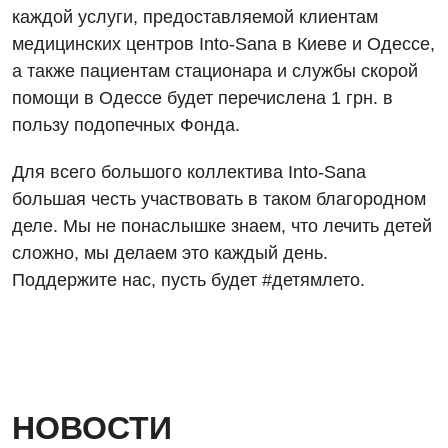
каждой услуги, предоставляемой клиентам
Онкологическое отделение
Видео
Магнитно-резонансная томография
медицинских центров Into-Sana в Киеве и Одессе,
Отдел госпитализации
а также пациентам стационара и службы скорой
Маммография
Отделение интенсивной терапии
помощи в Одессе будет перечислена 1 грн. в
Декларирование
Нейросонография
пользу подопечных Фонда.
Отделение кардиососудистой патологии и неврологии
Лечение острого инфаркта
Рентгенография
Для всего большого коллектива Into-Sana
Отделение неотложных состояний
Национальный скрининг здоровья 40+
УЗИ
большая честь участвовать в таком благородном
Офтальмологическое отделение
деле. Мы не понаслышке знаем, что лечить детей
Эндоскопическое отделение
Украинский
сложно, мы делаем это каждый день.
Педиатрическое отделение
Поддержите нас, пусть будет #детямлето.
Для взрослых
Русский
Скорая медицинская помощь
Акушерство и гинекология
Терапевтическое отделение
Аллергология, иммунология
Травматологическое отделение
Андрология
Урологическое отделение
НОВОСТИ