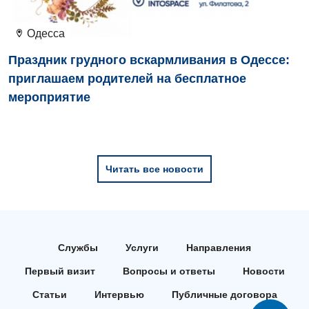
Офтальмологическое отделение
Одесса
Педиатрическое отделение
Праздник грудного вскармливания в Одессе:
Проктология
приглашаем родителей на бесплатное
мероприятие
Пульмонология
Ревматология
Сосудистая хирургия
Читать все новости
Терапевтическое отделение
Терапия
Травматологическое отделение
Службы
Услуги
Направления
Урологическое отделение
Первый визит
Вопросы и ответы
Новости
Урология
Статьи
Интервью
Публичные договора