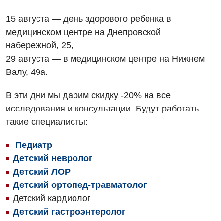
Гинекологическое отделение
Энциклопедия
Диагностическое отделение
15 августа — день здорового ребенка в
Диагностическое отделение
медицинском центре на Днепровской
Программа лояльности
Инструментальная диагностика
Дневной стационар
набережной, 25,
Отзывы
Компьютерная томография
29 августа — в медицинском центре на Нижнем
Онкологическое отделение
Валу, 49а.
Видео
Магнитно-резонансная томография
Отдел госпитализации
Маммография
В эти дни мы дарим скидку -20% на все
Отделение интенсивной терапии
Декларирование
исследования и консультации. Будут работать
Нейросонография
такие специалисты:
Отделение кардиососудистой патологии и неврологии
Лечение острого инфаркта
Рентгенография
Отделение неотложных состояний
Педиатр
Национальный скрининг здоровья 40+
УЗИ
Детский невролог
Офтальмологическое отделение
Детский ЛОР
Эндоскопическое отделение
Украинский
Педиатрическое отделение
Детский ортопед-травматолог
Детский кардиолог
Для взрослых
Русский
Скорая медицинская помощь
Детский гастроэнтеролог
Акушерство и гинекология