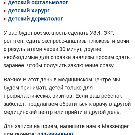
Терапевтическое отделение
Детский офтальмолог
Детский хирург
Аллергология, иммунология
Травматологическое отделение
Детский дерматолог
Андрология
Урологическое отделение
У вас будет возможность сделать УЗИ, ЭКГ,
Бесплатные услуги
Хирургическое отделение
рентген, сдать экспресс-анализы глюкозы и мочи
Вакцинация
с результатами через 30 минут, другие
Эндоскопическое отделение
необходимые для справки анализы просим сдать
Гастроэнтерология
заранее, чтобы получить заключение сразу.
Гематология
Важно! В этот день в медицинском центре мы
Гинекологическое отделение
будем принимать детей только для
профилактических визитов. Если ваш ребенок
Дерматовенерология
заболел, предлагаем обратиться к врачу в другой
Диетология
медицинский центр или прийти в другой день.
Дневной стационар
Для записи на прием, напишите нам в Messenger
Кардиология
или звоните:
044-393-00-00