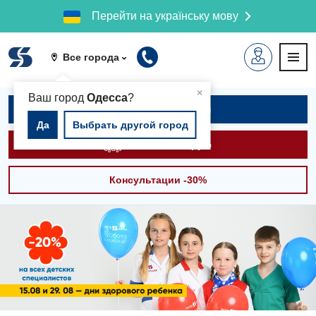
Перейти на українську мову
Все города
▲
×
Ваш город
Одесса
?
Записаться на приём
Да
Выбрать другой город
Вызвать скорую
Консультации -30%