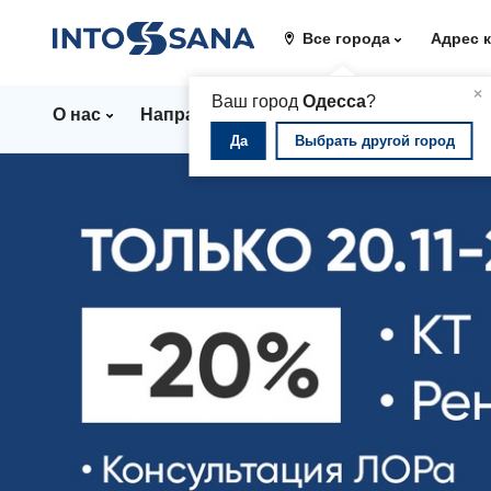
Все города
Адрес 
▲
×
Ваш город
Одесса
?
О нас
Направления
Стационар
Цены
Да
Выбрать другой город