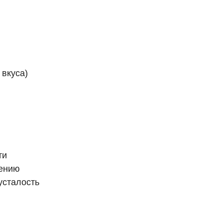
 вкуса)
ти
чению
усталость