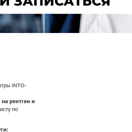
нтры INTO-
 на рентген и
исту по
ги: