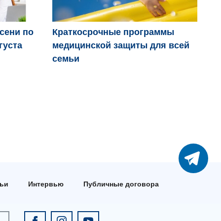
осени по
Краткосрочные программы
Дв
густа
медицинской защиты для всей
пр
семьи
тьи
Интервью
Публичные договора