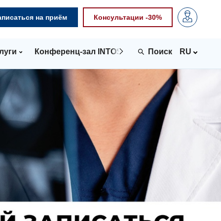
аписаться на приём
Консультации -30%
луги
Конференц-зал INTOSPACE
Контакты
RU