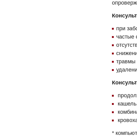
опроверж
Консульт
при заб
частые 
отсутст
снижени
травмы 
удалени
Консульт
продолж
кашель,
комбина
кровох
* компью