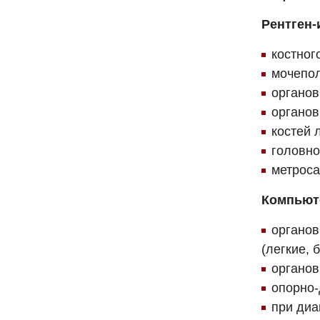
Рентген-
костног
мочепо
органов
органов
костей 
головно
метроса
Компьют
органов
(легкие, 
органов
опорно-
при диа