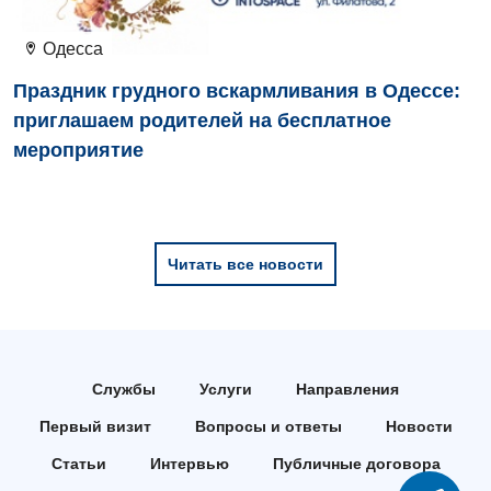
Медицинская психология
Одесса
Неврология
Праздник грудного вскармливания в Одессе:
Нейрохирургия
приглашаем родителей на бесплатное
мероприятие
Онкологическое отделение
Ортопедия и травматология
Отделение интенсивной терапии
Читать все новости
Отделение кардиососудистой патологии и неврологии
Отделение неотложных состояний
Оториноларингология
Службы
Услуги
Направления
Офтальмологическое отделение
Первый визит
Вопросы и ответы
Новости
Педиатрическое отделение
Статьи
Интервью
Публичные договора