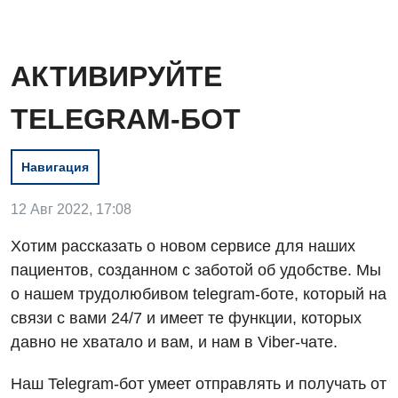
АКТИВИРУЙТЕ
TELEGRAM-БОТ
Навигация
12 Авг 2022, 17:08
Вакансии
Хотим рассказать о новом сервисе для наших
пациентов, созданном с заботой об удобстве. Мы
Мероприятия БПР
Диагностика
о нашем трудолюбивом telegram-боте, который на
Интернатура
Ангиографические исследования
связи с вами 24/7 и имеет те функции, которых
Гинекологическое отделение
давно не хватало и вам, и нам в Viber-чате.
Энциклопедия
Диагностическое отделение
Диагностическое отделение
Программа лояльности
Инструментальная диагностика
Наш Telegram-бот умеет отправлять и получать от
Дневной стационар