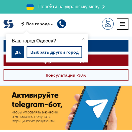
Перейти на українську мову
Все города
▲
×
Ваш город
Одесса
?
Записаться на приём
Да
Выбрать другой город
Вызвать скорую
Консультации -30%