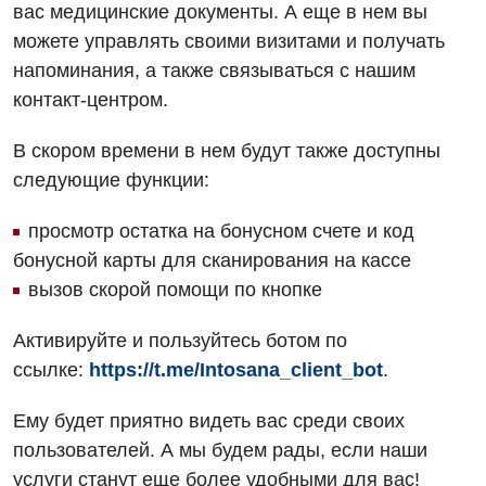
вас медицинские документы. А еще в нем вы
Отзывы
Компьютерная томография
можете управлять своими визитами и получать
Онкологическое отделение
Видео
Магнитно-резонансная томография
напоминания, а также связываться с нашим
Отдел госпитализации
контакт-центром.
Маммография
Отделение интенсивной терапии
Декларирование
В скором времени в нем будут также доступны
Нейросонография
Отделение кардиососудистой патологии и неврологии
следующие функции:
Лечение острого инфаркта
Рентгенография
Отделение неотложных состояний
Национальный скрининг здоровья 40+
просмотр остатка на бонусном счете и код
УЗИ
бонусной карты для сканирования на кассе
Офтальмологическое отделение
Эндоскопическое отделение
вызов скорой помощи по кнопке
Украинский
Педиатрическое отделение
Активируйте и пользуйтесь ботом по
Для взрослых
Русский
Скорая медицинская помощь
ссылке:
https://t.me/Intosana_client_bot
.
Акушерство и гинекология
Терапевтическое отделение
Ему будет приятно видеть вас среди своих
Аллергология, иммунология
Травматологическое отделение
пользователей. А мы будем рады, если наши
Андрология
Урологическое отделение
услуги станут еще более удобными для вас!