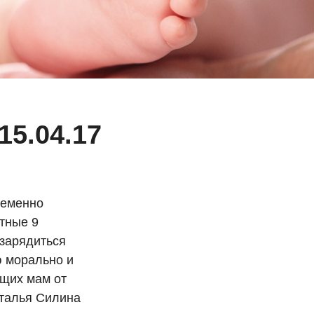
5.04.17
ременно
тные 9
зарядиться
ю морально и
ущих мам от
аталья Силина