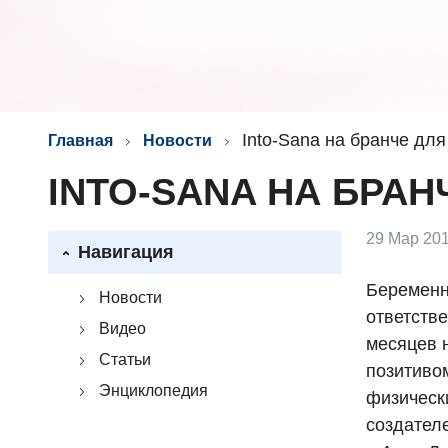
Into-Sana на бранче дл
Главная
Новости
INTO-SANA НА БРАН
29 Мар 201
Навигация
Беременно
Новости
ответств
Видео
месяцев 
Статьи
позитиво
Энциклопедия
физическ
создател