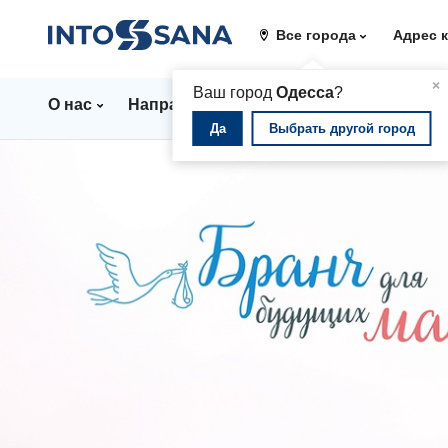
Все города
Адрес 
▲
×
Ваш город
Одесса
?
О нас
Направления
Стационар
Цены
Да
Выбрать другой город