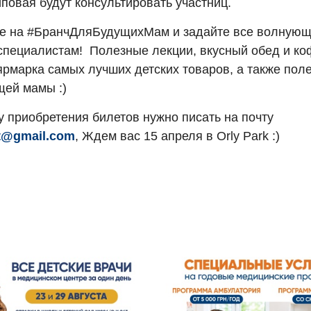
повая будут консультировать участниц.
е на #БранчДляБудущихМам и задайте все волнующ
специалистам! Полезные лекции, вкусный обед и коф
 ярмарка самых лучших детских товаров, а также по
щей мамы :)
у приобретения билетов нужно писать на почту
t@gmail.com
, Ждем вас 15 апреля в Orly Park :)