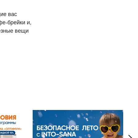
ие вас
е-брейки и,
лезные вещи