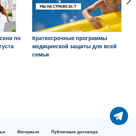
осени по
Краткосрочные программы
Дв
густа
медицинской защиты для всей
пр
семьи
тьи
Интервью
Публичные договора