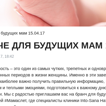
я будущих мам 15.04.17
ЧЕ ДЛЯ БУДУЩИХ МАМ 1
7, 18:42
сть – это один из самых чутких, трепетных и однов
енных периодов в жизни женщины. Именно в эти заве
наиболее важно получить правильную информацию, 
м и теплыми эмоциями, подготовиться к важному дн
и. Мы с радостью приглашаем вас на бранч для буд
ей #Мамаслет, где специалисты клиники Into-Sana Н