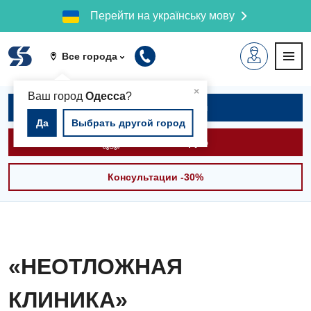
Перейти на українську мову
Все города
▲
×
Ваш город
Одесса
?
Записаться на приём
Да
Выбрать другой город
Вызвать скорую
Консультации -30%
«НЕОТЛОЖНАЯ
КЛИНИКА»