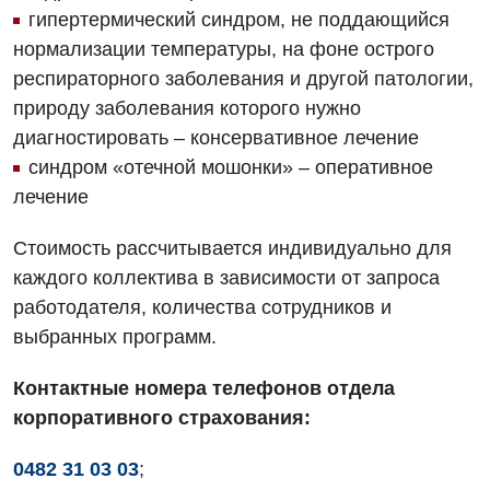
Физиотерапия
гипертермический синдром, не поддающийся
Хирургическое отделение
нормализации температуры, на фоне острого
респираторного заболевания и другой патологии,
Эндокринология
природу заболевания которого нужно
диагностировать – консервативное лечение
Для детей
синдром «отечной мошонки» – оперативное
Детская аллергология
лечение
Детская гастроэнтерология
Стоимость рассчитывается индивидуально для
каждого коллектива в зависимости от запроса
Детская гинекология
работодателя, количества сотрудников и
Детская дерматовенерология
выбранных программ.
Детская кардиоревматология
Контактные номера телефонов отдела
Детская неврология
корпоративного страхования:
Детская ортопедия и травматология
0482 31 03 03
;