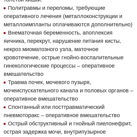
Политравмы и переломы, требующие
Аллергология, иммунология
Травматологическое отделение
оперативного лечения (металлоконструкции и
Андрология
Урологическое отделение
металлоимпланты оплачиваются дополнительно)
Внематочная беременность, апоплексия
Бесплатные услуги
Хирургическое отделение
яичника, перекрут, нарушение питания кисты,
Вакцинация
Эндоскопическое отделение
некроз миоматозного узла, маточное
Гастроэнтерология
кровотечение, острые гнойно-воспалительные
гинекологические процессы – оперативное
Гематология
вмешательство
Гинекологическое отделение
Травма почек, мочевого пузыря,
мочеиспускательного канала и половых органов –
Дерматовенерология
оперативное вмешательство
Диетология
Спонтанный или посттравматический
пневмоторакс – оперативное вмешательство
Дневной стационар
Острый обструктивный и гнойный пиелонефрит,
Кардиология
острая задержка мочи, внутрипузырное