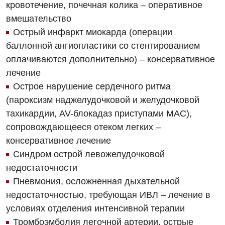
кровотечение, почечная колика – оперативное
Кардиохирургия
вмешательство
Маммология
Острый инфаркт миокарда (операции
баллонной ангиопластики со стентированием
Медицинская психология
оплачиваются дополнительно) – консервативное
Неврология
лечение
Острое нарушение сердечного ритма
Нейрохирургия
(пароксизм наджелудочковой и желудочковой
Онкологическое отделение
тахикардии, AV-блокадаз приступами MAC),
сопровождающееся отеком легких –
Ортопедия и травматология
консервативное лечение
Отделение интенсивной терапии
Синдром острой левожелудочковой
недостаточности
Отделение кардиососудистой патологии и неврологии
Пневмония, осложненная дыхательной
Отделение неотложных состояний
недостаточностью, требующая ИВЛ – лечение в
условиях отделения интенсивной терапии
Оториноларингология
Тромбоэмболия легочной артерии, острые