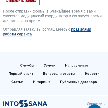
Рентгенография
Отправить заявку
Отделение неотложных состояний
Национальный скрининг здоровья 40+
УЗИ
После отправки формы в ближайшее время с вами
Офтальмологическое отделение
свяжется медицинский координатор и согласует время
Эндоскопическое отделение
для записи на прием.
Украинский
Педиатрическое отделение
Отправляя заявку вы соглашаетесь с
правилами
Для взрослых
Русский
Скорая медицинская помощь
работы сервиса
Акушерство и гинекология
Терапевтическое отделение
Аллергология, иммунология
Травматологическое отделение
Андрология
Урологическое отделение
Службы
Услуги
Направления
Бесплатные услуги
Хирургическое отделение
Первый визит
Вопросы и ответы
Новости
Вакцинация
Статьи
Интервью
Публичные договора
Эндоскопическое отделение
Гастроэнтерология
Гематология
Лицензии