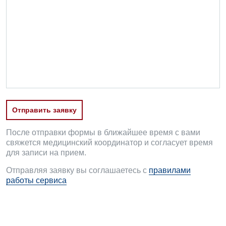
Оториноларингология
Офтальмологическое отделение
Педиатрическое отделение
Проктология
Пульмонология
Отправить заявку
Ревматология
После отправки формы в ближайшее время с вами
Сосудистая хирургия
свяжется медицинский координатор и согласует время
для записи на прием.
Терапевтическое отделение
Отправляя заявку вы соглашаетесь с
правилами
Терапия
работы сервиса
Травматологическое отделение
Урологическое отделение