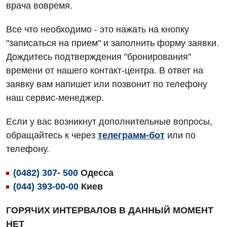
Для взрослых
Русский
врача вовремя.
Скорая медицинская помощь
Акушерство и гинекология
Терапевтическое отделение
Все что необходимо - это нажать на кнопку
"записаться на прием" и заполнить форму заявки.
Аллергология, иммунология
Травматологическое отделение
Дождитесь подтверждения "бронирования"
Андрология
Урологическое отделение
времени от нашего контакт-центра. В ответ на
заявку вам напишет или позвонит по телефону
Бесплатные услуги
Хирургическое отделение
наш сервис-менеджер.
Вакцинация
Эндоскопическое отделение
Если у вас возникнут дополнительные вопросы,
Гастроэнтерология
обращайтесь к через
телеграмм-бот
или по
Гематология
телефону.
Гинекологическое отделение
(0482) 307- 500
Одесса
(044) 393-00-00
Киев
Дерматовенерология
Диетология
ГОРЯЧИХ ИНТЕРВАЛОВ В ДАННЫЙ МОМЕНТ
НЕТ
Дневной стационар