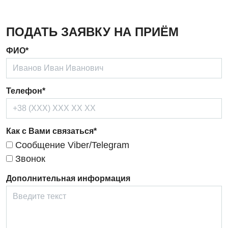
Кардиология
ПОДАТЬ ЗАЯВКУ НА ПРИЁМ
Кардиохирургия
ФИО*
Маммология
Медицинская психология
Телефон*
Неврология
Нейрохирургия
Как с Вами связаться*
Онкологическое отделение
Сообщение Viber/Telegram
Звонок
Ортопедия и травматология
Дополнительная информация
Отделение интенсивной терапии
Отделение кардиососудистой патологии и неврологии
Отделение неотложных состояний