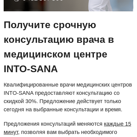
Интернатура
Ангиографические исследования
Гинекологическое отделение
Получите срочную
Энциклопедия
Диагностическое отделение
Диагностическое отделение
Программа лояльности
консультацию врача в
Инструментальная диагностика
Дневной стационар
Отзывы
Компьютерная томография
медицинском центре
Онкологическое отделение
Видео
Магнитно-резонансная томография
INTO-SANA
Отдел госпитализации
Маммография
Отделение интенсивной терапии
Декларирование
Квалифицированные врачи медицинских центров
Нейросонография
Отделение кардиососудистой патологии и неврологии
INTO-SANA предоставляют консультацию со
Лечение острого инфаркта
Рентгенография
скидкой 30%. Предложение действует только
Отделение неотложных состояний
Национальный скрининг здоровья 40+
сегодня на выбранные консультации и время.
УЗИ
Офтальмологическое отделение
Эндоскопическое отделение
Предложения консультаций меняются
каждые 15
Украинский
Педиатрическое отделение
минут
, позволяя вам выбрать необходимого