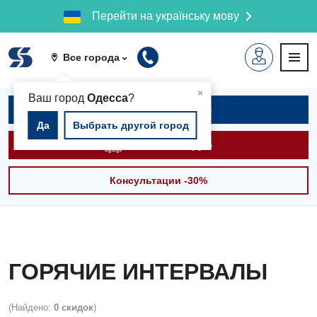
Перейти на українську мову
Все города
▲
×
Ваш город
Одесса
?
Записаться на приём
Да
Выбрать другой город
Вызвать скорую
Консультации -30%
ГОРЯЧИЕ ИНТЕРВАЛЫ
(Найдено:
0 скидок
)