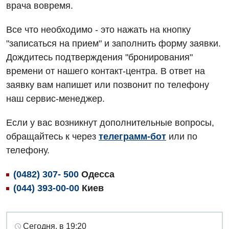
Декларирование
врача вовремя.
Нейросонография
Отделение кардиососудистой патологии и неврологии
Лечение острого инфаркта
Рентгенография
Все что необходимо - это нажать на кнопку
Отделение неотложных состояний
Национальный скрининг здоровья 40+
"записаться на прием" и заполнить форму заявки.
УЗИ
Дождитесь подтверждения "бронирования"
Офтальмологическое отделение
Эндоскопическое отделение
времени от нашего контакт-центра. В ответ на
Украинский
Педиатрическое отделение
заявку вам напишет или позвонит по телефону
Для взрослых
Русский
наш сервис-менеджер.
Скорая медицинская помощь
Акушерство и гинекология
Терапевтическое отделение
Если у вас возникнут дополнительные вопросы,
обращайтесь к через
телеграмм-бот
или по
Аллергология, иммунология
Травматологическое отделение
телефону.
Андрология
Урологическое отделение
(0482) 307- 500
Одесса
Бесплатные услуги
Хирургическое отделение
(044) 393-00-00
Киев
Вакцинация
Эндоскопическое отделение
Гастроэнтерология
Сегодня, в 19:20