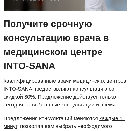
Получите срочную
консультацию врача в
Вакансии
медицинском центре
Мероприятия БПР
Диагностика
INTO-SANA
Интернатура
Ангиографические исследования
Гинекологическое отделение
Энциклопедия
Диагностическое отделение
Квалифицированные врачи медицинских центров
Диагностическое отделение
Программа лояльности
INTO-SANA предоставляют консультацию со
Инструментальная диагностика
Дневной стационар
скидкой 30%. Предложение действует только
Отзывы
Компьютерная томография
сегодня на выбранные консультации и время.
Онкологическое отделение
Видео
Магнитно-резонансная томография
Отдел госпитализации
Предложения консультаций меняются
каждые 15
Маммография
минут
, позволяя вам выбрать необходимого
Отделение интенсивной терапии