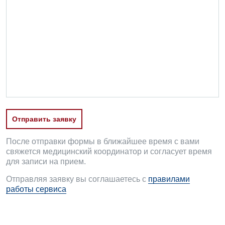
Детская гастроэнтерология
Детская гинекология
Детская дерматовенерология
Детская кардиоревматология
Детская неврология
Детская ортопедия и травматология
Отправить заявку
Детская оториноларингология
После отправки формы в ближайшее время с вами
Детская офтальмология
свяжется медицинский координатор и согласует время
для записи на прием.
Детская урология
Отправляя заявку вы соглашаетесь с
правилами
Детская хирургия
работы сервиса
Детская эндокринология