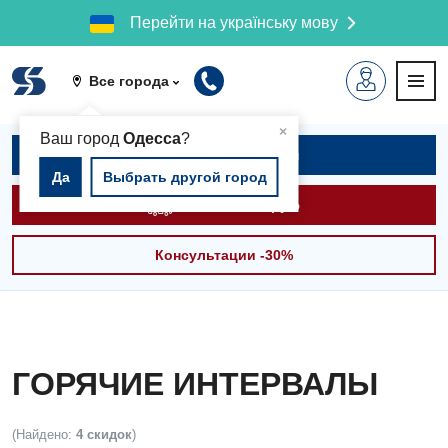
Перейти на українську мову
Все города
▲
×
Ваш город
Одесса
?
Записаться на приём
Да
Выбрать другой город
Вызвать скорую
Консультации -30%
ГОРЯЧИЕ ИНТЕРВАЛЫ
(Найдено:
4 скидок
)