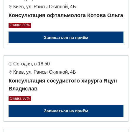
Гематология
Киев, ул. Раисы Окипной, 4Б
Консультация офтальмолога Котова Ольга
Гинекологическое отделение
Скидка 30%
Дерматовенерология
Записаться на приём
Диетология
Дневной стационар
Сегодня, в 18:50
Кардиология
Киев, ул. Раисы Окипной, 4Б
Кардиохирургия
Консультация сосудистого хирурга Яцун
Владислав
Маммология
Скидка 30%
Медицинская психология
Записаться на приём
Неврология
Нейрохирургия