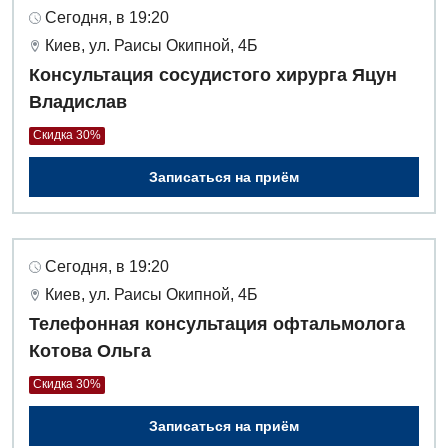
Онкологическое отделение
Сегодня, в 19:20
Киев, ул. Раисы Окипной, 4Б
Ортопедия и травматология
Консультация сосудистого хирурга Яцун
Отделение интенсивной терапии
Владислав
Отделение кардиососудистой патологии и неврологии
Скидка 30%
Отделение неотложных состояний
Записаться на приём
Оториноларингология
Офтальмологическое отделение
Сегодня, в 19:20
Педиатрическое отделение
Киев, ул. Раисы Окипной, 4Б
Телефонная консультация офтальмолога
Проктология
Котова Ольга
Пульмонология
Скидка 30%
Ревматология
Записаться на приём