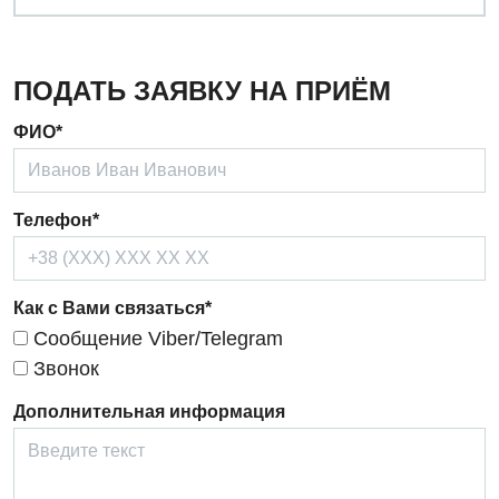
Сосудистая хирургия
Терапевтическое отделение
ПОДАТЬ ЗАЯВКУ НА ПРИЁМ
Терапия
ФИО*
Травматологическое отделение
Урологическое отделение
Телефон*
Урология
Физиотерапия
Как с Вами связаться*
Хирургическое отделение
Сообщение Viber/Telegram
Эндокринология
Звонок
Дополнительная информация
Для детей
Детская аллергология