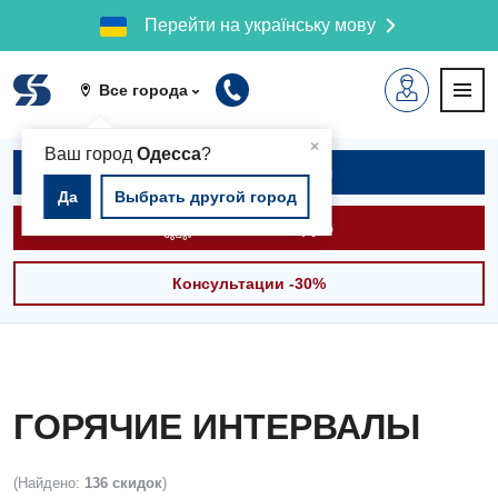
Перейти на українську мову
Все города
▲
×
Ваш город
Одесса
?
Записаться на приём
Да
Выбрать другой город
Вызвать скорую
Консультации -30%
ГОРЯЧИЕ ИНТЕРВАЛЫ
(Найдено:
136 скидок
)