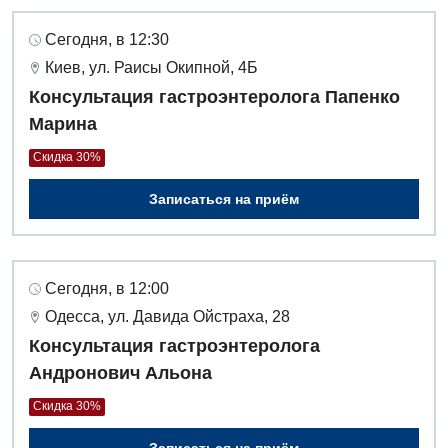
Урология
Сегодня, в 12:30
Физиотерапия
Киев, ул. Раисы Окипной, 4Б
Консультация гастроэнтеролога Папенко
Хирургическое отделение
Марина
Эндокринология
Скидка 30%
Для детей
Записаться на приём
Детская аллергология
Детская гастроэнтерология
Сегодня, в 12:00
Одесса, ул. Давида Ойстраха, 28
Детская гинекология
Консультация гастроэнтеролога
Детская дерматовенерология
Андронович Альона
Детская кардиоревматология
Скидка 30%
Детская неврология
Записаться на приём