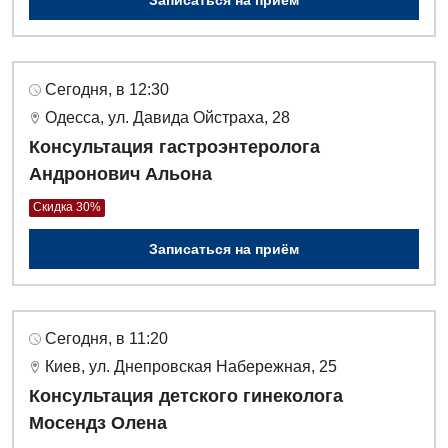
Детская ортопедия и травматология
Детская оториноларингология
Сегодня, в 12:30
Детская офтальмология
Одесса, ул. Давида Ойстраха, 28
Консультация гастроэнтеролога
Детская урология
Андронович Альона
Детская хирургия
Скидка 30%
Детская эндокринология
Записаться на приём
Педиатрия
Сегодня, в 11:20
Киев, ул. Днепровская Набережная, 25
Консультация детского гинеколога
Мосендз Олена