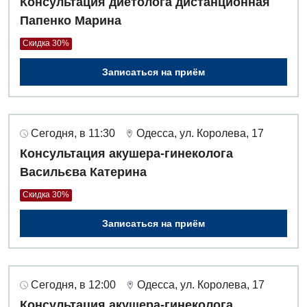
Консультация диетолога дистанционная
Для взрослых
Русский
Скорая медицинская помощь
Папенко Марина
Акушерство и гинекология
Терапевтическое отделение
Скидка 30%
Аллергология, иммунология
Травматологическое отделение
Записаться на приём
Андрология
Урологическое отделение
Бесплатные услуги
Хирургическое отделение
Сегодня, в 11:30
Одесса, ул. Королева, 17
Вакцинация
Эндоскопическое отделение
Консультация акушера-гинеколога
Васильєва Катерина
Гастроэнтерология
Скидка 30%
Гематология
Записаться на приём
Гинекологическое отделение
Дерматовенерология
Диетология
Сегодня, в 12:00
Одесса, ул. Королева, 17
Консультация акушера-гинеколога