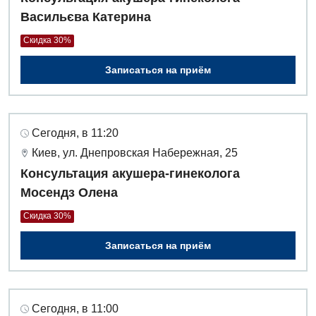
Дневной стационар
Васильєва Катерина
Кардиология
Скидка 30%
Кардиохирургия
Записаться на приём
Маммология
Медицинская психология
Сегодня, в 11:20
Неврология
Киев, ул. Днепровская Набережная, 25
Нейрохирургия
Консультация акушера-гинеколога
Мосендз Олена
Онкологическое отделение
Скидка 30%
Ортопедия и травматология
Записаться на приём
Отделение интенсивной терапии
Отделение кардиососудистой патологии и неврологии
Сегодня, в 11:00
Отделение неотложных состояний