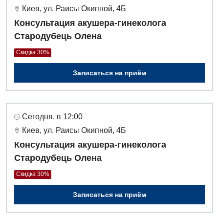
Киев, ул. Раисы Окипной, 4Б
Оториноларингология
Консультация акушера-гинеколога
Стародубець Олена
Офтальмологическое отделение
Скидка 30%
Педиатрическое отделение
Записаться на приём
Проктология
Пульмонология
Ревматология
Сегодня, в 12:00
Киев, ул. Раисы Окипной, 4Б
Сосудистая хирургия
Консультация акушера-гинеколога
Терапевтическое отделение
Стародубець Олена
Терапия
Скидка 30%
Травматологическое отделение
Записаться на приём
Урологическое отделение