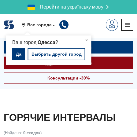
Перейти на українську мову
Все города
▲
×
Ваш город
Одесса
?
Записаться на приём
Да
Выбрать другой город
Вызвать скорую
Консультации -30%
ГОРЯЧИЕ ИНТЕРВАЛЫ
(Найдено:
0 скидок
)