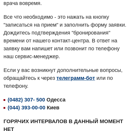
врача вовремя.
Акушерство и гинекология
Терапевтическое отделение
Все что необходимо - это нажать на кнопку
Аллергология, иммунология
Травматологическое отделение
"записаться на прием" и заполнить форму заявки.
Андрология
Дождитесь подтверждения "бронирования"
Урологическое отделение
времени от нашего контакт-центра. В ответ на
Бесплатные услуги
Хирургическое отделение
заявку вам напишет или позвонит по телефону
Вакцинация
наш сервис-менеджер.
Эндоскопическое отделение
Гастроэнтерология
Если у вас возникнут дополнительные вопросы,
обращайтесь к через
телеграмм-бот
или по
Гематология
телефону.
Гинекологическое отделение
(0482) 307- 500
Одесса
Дерматовенерология
(044) 393-00-00
Киев
Диетология
ГОРЯЧИХ ИНТЕРВАЛОВ В ДАННЫЙ МОМЕНТ
Дневной стационар
НЕТ