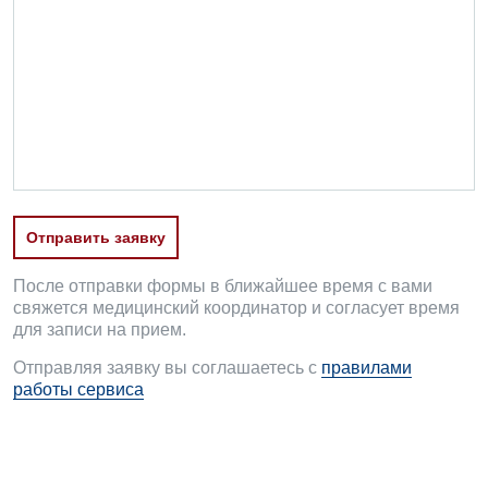
Оториноларингология
Офтальмологическое отделение
Педиатрическое отделение
Проктология
Пульмонология
Ревматология
Отправить заявку
Сосудистая хирургия
После отправки формы в ближайшее время с вами
свяжется медицинский координатор и согласует время
Терапевтическое отделение
для записи на прием.
Терапия
Отправляя заявку вы соглашаетесь с
правилами
работы сервиса
Травматологическое отделение
Урологическое отделение