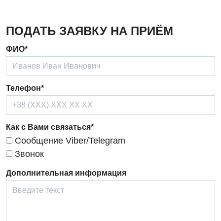
Кардиология
ПОДАТЬ ЗАЯВКУ НА ПРИЁМ
Кардиохирургия
ФИО*
Маммология
Медицинская психология
Телефон*
Неврология
Нейрохирургия
Как с Вами связаться*
Онкологическое отделение
Сообщение Viber/Telegram
Ортопедия и травматология
Звонок
Отделение интенсивной терапии
Дополнительная информация
Отделение кардиососудистой патологии и неврологии
Отделение неотложных состояний