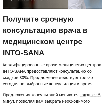
Интернатура
Ангиографические исследования
Гинекологическое отделение
Энциклопедия
Диагностическое отделение
Получите срочную
Диагностическое отделение
Программа лояльности
Инструментальная диагностика
консультацию врача в
Дневной стационар
Отзывы
Компьютерная томография
Онкологическое отделение
медицинском центре
Видео
Магнитно-резонансная томография
Отдел госпитализации
INTO-SANA
Маммография
Отделение интенсивной терапии
Декларирование
Нейросонография
Квалифицированные врачи медицинских центров
Отделение кардиососудистой патологии и неврологии
Лечение острого инфаркта
INTO-SANA предоставляют консультацию со
Рентгенография
Отделение неотложных состояний
Национальный скрининг здоровья 40+
скидкой 30%. Предложение действует только
УЗИ
сегодня на выбранные консультации и время.
Офтальмологическое отделение
Эндоскопическое отделение
Украинский
Педиатрическое отделение
Предложения консультаций меняются
каждые 15
минут
, позволяя вам выбрать необходимого
Для взрослых
Русский
Скорая медицинская помощь