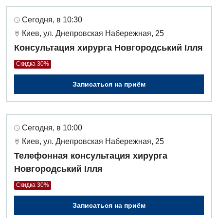
Оториноларингология
Сегодня, в 10:30
Киев, ул. Днепровская Набережная, 25
Офтальмологическое отделение
Консультация хирурга Новгородський Ілля
Педиатрическое отделение
Скидка 30%
Проктология
Записаться на приём
Пульмонология
Ревматология
Сегодня, в 10:00
Сосудистая хирургия
Киев, ул. Днепровская Набережная, 25
Терапевтическое отделение
Телефонная консультация хирурга
Новгородський Ілля
Терапия
Скидка 30%
Травматологическое отделение
Записаться на приём
Урологическое отделение