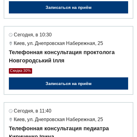
Записаться на приём
Детская ортопедия и травматология
Детская оториноларингология
Детская офтальмология
Сегодня, в 10:30
Киев, ул. Днепровская Набережная, 25
Детская урология
Телефонная консультация проктолога
Детская хирургия
Новгородський Ілля
Детская эндокринология
Скидка 30%
Педиатрия
Записаться на приём
Сегодня, в 11:40
Киев, ул. Днепровская Набережная, 25
Телефонная консультация педиатра
Кириченко Ірина