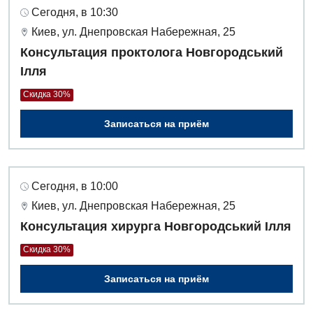
Дневной стационар
Сегодня, в 10:30
Кардиология
Киев, ул. Днепровская Набережная, 25
Консультация проктолога Новгородський
Кардиохирургия
Ілля
Маммология
Скидка 30%
Медицинская психология
Записаться на приём
Неврология
Нейрохирургия
Сегодня, в 10:00
Онкологическое отделение
Киев, ул. Днепровская Набережная, 25
Консультация хирурга Новгородський Ілля
Ортопедия и травматология
Скидка 30%
Отделение интенсивной терапии
Записаться на приём
Отделение кардиососудистой патологии и неврологии
Отделение неотложных состояний