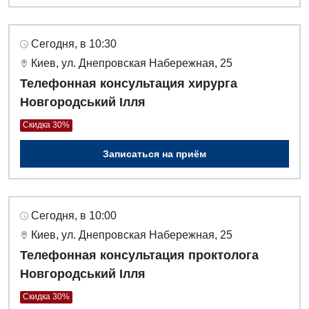
Урология
Сегодня, в 10:30
Физиотерапия
Киев, ул. Днепровская Набережная, 25
Хирургическое отделение
Телефонная консультация хирурга
Новгородський Ілля
Эндокринология
Скидка 30%
Для детей
Записаться на приём
Детская аллергология
Детская гастроэнтерология
Сегодня, в 10:00
Детская гинекология
Киев, ул. Днепровская Набережная, 25
Детская дерматовенерология
Телефонная консультация проктолога
Новгородський Ілля
Детская кардиоревматология
Скидка 30%
Детская неврология