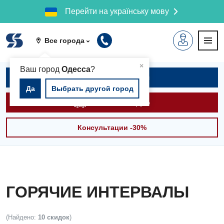
Перейти на українську мову
Все города
▲
×
Ваш город
Одесса
?
Записаться на приём
Да
Выбрать другой город
Вызвать скорую
Консультации -30%
ГОРЯЧИЕ ИНТЕРВАЛЫ
(Найдено:
10 скидок
)