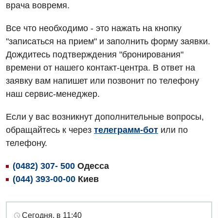
Мероприятия БПР
Диагностика
врача вовремя.
Интернатура
Ангиографические исследования
Все что необходимо - это нажать на кнопку
Гинекологическое отделение
Энциклопедия
"записаться на прием" и заполнить форму заявки.
Диагностическое отделение
Диагностическое отделение
Дождитесь подтверждения "бронирования"
Программа лояльности
Инструментальная диагностика
времени от нашего контакт-центра. В ответ на
Дневной стационар
Отзывы
заявку вам напишет или позвонит по телефону
Компьютерная томография
Онкологическое отделение
наш сервис-менеджер.
Видео
Магнитно-резонансная томография
Отдел госпитализации
Если у вас возникнут дополнительные вопросы,
Маммография
Отделение интенсивной терапии
обращайтесь к через
телеграмм-бот
или по
Декларирование
Нейросонография
телефону.
Отделение кардиососудистой патологии и неврологии
Лечение острого инфаркта
Рентгенография
(0482) 307- 500
Одесса
Отделение неотложных состояний
Национальный скрининг здоровья 40+
УЗИ
(044) 393-00-00
Киев
Офтальмологическое отделение
Эндоскопическое отделение
Украинский
Педиатрическое отделение
Сегодня, в 11:40