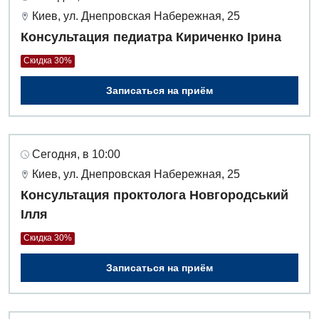
Для взрослых
Русский
Скорая медицинская помощь
Киев, ул. Днепровская Набережная, 25
Консультация педиатра Кириченко Ірина
Акушерство и гинекология
Терапевтическое отделение
Скидка 30%
Аллергология, иммунология
Травматологическое отделение
Записаться на приём
Андрология
Урологическое отделение
Бесплатные услуги
Хирургическое отделение
Вакцинация
Сегодня, в 10:00
Эндоскопическое отделение
Киев, ул. Днепровская Набережная, 25
Гастроэнтерология
Консультация проктолога Новгородський
Гематология
Ілля
Гинекологическое отделение
Скидка 30%
Дерматовенерология
Записаться на приём
Диетология