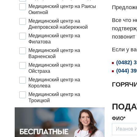
Медицинский центр на Раисы
Предложе
Окипной
Все что н
Медицинский центр на
Днепровской набережной
подтвержд
Медицинский центр на
позвонит
Филатова
Если у в
Медицинский центр на
Варненской
(0482) 
Медицинский центр на
(044) 3
Ойстраха
Медицинский центр на
ГОРЯЧ
Королева
Медицинский центр на
Троицкой
ПОДА
ФИО*