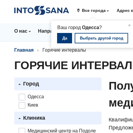
Все города
Адрес 
▲
×
Ваш город
Одесса
?
О нас
Направления
Стационар
Цены
Да
Выбрать другой город
Главная
Горячие интервалы
ГОРЯЧИЕ ИНТЕРВА
Пол
Город
Одесса
мед
Киев
Клиника
Квалифиц
Предложе
Медицинский центр на Подоле