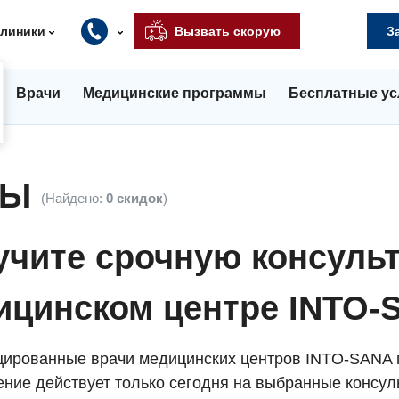
клиники
Вызвать скорую
З
Врачи
Медицинские программы
Бесплатные ус
ЛЫ
(Найдено:
0 скидок
)
учите срочную консуль
ицинском центре INTO-
ированные врачи медицинских центров INTO-SANA п
ние действует только сегодня на выбранные консуль