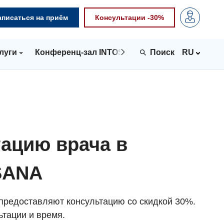
аписаться на приём
Консультации -30%
луги
Конференц-зал INTOSPACE
Контакты
RU
тацию врача в
SANA
редоставляют консультацию со скидкой 30%.
тации и время.