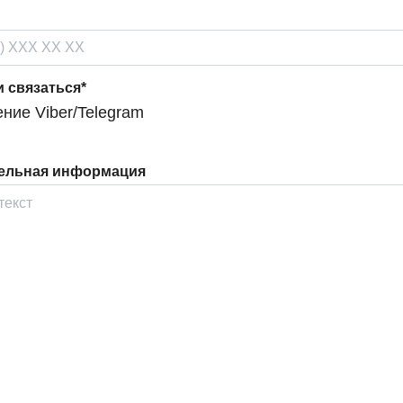
и связаться*
ие Viber/Telegram
ельная информация